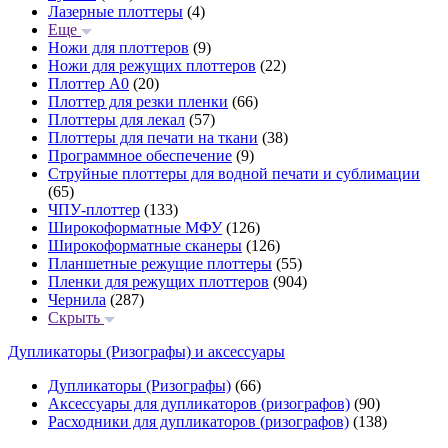
Лазерные плоттеры
(4)
Еще
Ножи для плоттеров
(9)
Ножи для режущих плоттеров
(22)
Плоттер А0
(20)
Плоттер для резки пленки
(66)
Плоттеры для лекал
(57)
Плоттеры для печати на ткани
(38)
Программное обеспечение
(9)
Струйные плоттеры для водной печати и сублимации
(65)
ЧПУ-плоттер
(133)
Широкоформатные МФУ
(126)
Широкоформатные сканеры
(126)
Планшетные режущие плоттеры
(55)
Пленки для режущих плоттеров
(904)
Чернила
(287)
Скрыть
Дупликаторы (Ризографы) и аксессуары
Дупликаторы (Ризографы)
(66)
Аксессуары для дупликаторов (ризографов)
(90)
Расходники для дупликаторов (ризографов)
(138)