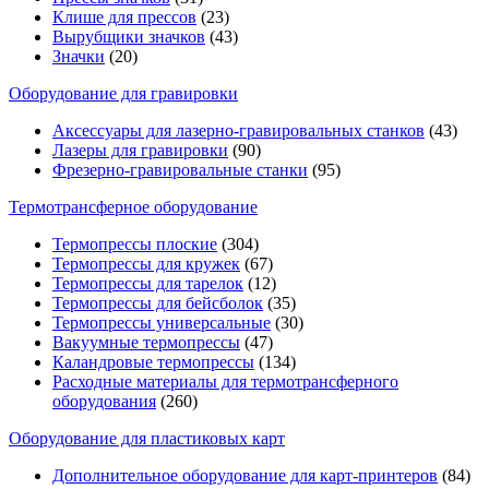
Клише для прессов
(23)
Вырубщики значков
(43)
Значки
(20)
Оборудование для гравировки
Аксессуары для лазерно-гравировальных станков
(43)
Лазеры для гравировки
(90)
Фрезерно-гравировальные станки
(95)
Термотрансферное оборудование
Термопрессы плоские
(304)
Термопрессы для кружек
(67)
Термопрессы для тарелок
(12)
Термопрессы для бейсболок
(35)
Термопрессы универсальные
(30)
Вакуумные термопрессы
(47)
Каландровые термопрессы
(134)
Расходные материалы для термотрансферного
оборудования
(260)
Оборудование для пластиковых карт
Дополнительное оборудование для карт-принтеров
(84)