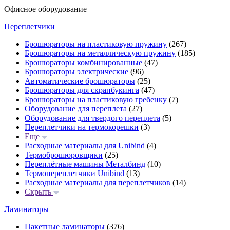
Офисное оборудование
Переплетчики
Брошюраторы на пластиковую пружину
(267)
Брошюраторы на металлическую пружину
(185)
Брошюраторы комбинированные
(47)
Брошюраторы электрические
(96)
Автоматические брошюраторы
(25)
Брошюраторы для скрапбукинга
(47)
Брошюраторы на пластиковую гребенку
(7)
Оборудование для переплета
(27)
Оборудование для твердого переплета
(5)
Переплетчики на термокорешки
(3)
Еще
Расходные материалы для Unibind
(4)
Термоброшюровщики
(25)
Переплётные машины Металбинд
(10)
Термопереплетчики Unibind
(13)
Расходные материалы для переплетчиков
(14)
Скрыть
Ламинаторы
Пакетные ламинаторы
(376)