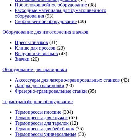
Проволокошвейное оборудование
(38)
Расходные материалы для бумагошвейного
оборудования
(93)
Скобошвейное оборудование
(49)
Оборудование для изготовления значков
Прессы значков
(31)
Клише для прессов
(23)
Вырубщики значков
(43)
Значки
(20)
Оборудование для гравировки
Аксессуары для лазерно-гравировальных станков
(43)
Лазеры для гравировки
(90)
Фрезерно-гравировальные станки
(95)
Термотрансферное оборудование
Термопрессы плоские
(304)
Термопрессы для кружек
(67)
Термопрессы для тарелок
(12)
Термопрессы для бейсболок
(35)
Термопрессы универсальные
(30)