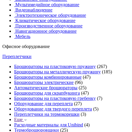
Мультимедийное оборудование
Видеонаблюдение
Электротехническое оборудование
Климатическое оборудование
Производственное оборудование
Навигационное оборудование
Мебель
Офисное оборудование
Переплетчики
Брошюраторы на пластиковую пружину
(267)
Брошюраторы на металлическую пружину
(185)
Брошюраторы комбинированные
(47)
Брошюраторы электрические
(96)
Автоматические брошюраторы
(25)
Брошюраторы для скрапбукинга
(47)
Брошюраторы на пластиковую гребенку
(7)
Оборудование для переплета
(27)
Оборудование для твердого переплета
(5)
Переплетчики на термокорешки
(3)
Еще
Расходные материалы для Unibind
(4)
Термоброшюровщики
(25)