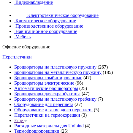
Видеонаблюдение
Электротехническое оборудование
Климатическое оборудование
Производственное оборудование
Навигационное оборудование
Мебель
Офисное оборудование
Переплетчики
Брошюраторы на пластиковую пружину
(267)
Брошюраторы на металлическую пружину
(185)
Брошюраторы комбинированные
(47)
Брошюраторы электрические
(96)
Автоматические брошюраторы
(25)
Брошюраторы для скрапбукинга
(47)
Брошюраторы на пластиковую гребенку
(7)
Оборудование для переплета
(27)
Оборудование для твердого переплета
(5)
Переплетчики на термокорешки
(3)
Еще
Расходные материалы для Unibind
(4)
Термоброшюровщики
(25)