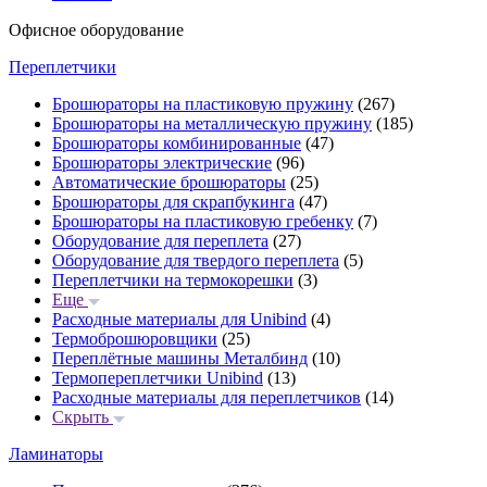
Офисное оборудование
Переплетчики
Брошюраторы на пластиковую пружину
(267)
Брошюраторы на металлическую пружину
(185)
Брошюраторы комбинированные
(47)
Брошюраторы электрические
(96)
Автоматические брошюраторы
(25)
Брошюраторы для скрапбукинга
(47)
Брошюраторы на пластиковую гребенку
(7)
Оборудование для переплета
(27)
Оборудование для твердого переплета
(5)
Переплетчики на термокорешки
(3)
Еще
Расходные материалы для Unibind
(4)
Термоброшюровщики
(25)
Переплётные машины Металбинд
(10)
Термопереплетчики Unibind
(13)
Расходные материалы для переплетчиков
(14)
Скрыть
Ламинаторы