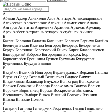
А
Абакан
Адлер
Азнакаево
Азов
Алатырь
Александровское
Алексеевка
Алексеевское
Алексин
Альметьевск
Анапа
Ангарск
Апатиты
Апрелевка
Арамиль
Арзамас
Армавир
Арск
Асбест
Астрахань
Аткарск
Ахтубинск
Ачинск
Б
Баксан
Балаково
Балахна
Балашиха
Балашов
Барнаул
Батайск
Безенчук
Белая Калитва
Белгород
Белорецк
Белореченск
Бердск
Березники
Березовский
Бийск
Бирск
Благовещенск
Благодарный
Боброво
Богородицк
Богородск
Бор
Борисоглебск
Бронницы
Брянск
Бугульма
Бугуруслан
Буденновск
Бузулук
Быково
В
Валуйки
Великий Новгород
Верхнеуральск
Верхняя Пышма
Верхняя Салда
Веселый
Вешенская
Видное
Вичуга
Владикавказ
Владимир
Внуково
Волгоград
Волгодонск
Волжск
Волжский
Вологда
Волоколамск
Волхов
Вольск
Воронеж
Воротынец
Ворсма
Воскресенск
Воткинск
Всеволожск
Выборг
Выкса
Вышний Волочек
Вязники
Вязьма
Вятские Поляны
Г
Гагарин
Гатчина
Геленджик
Георгиевск
Глазов
Голицыно