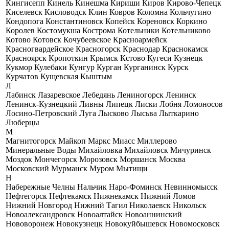
Кингисепп
Кинель
Кинешма
Кириши
Киров
Кирово-Чепецк
Киселевск
Кисловодск
Клин
Ковров
Коломна
Кольчугино
Кондопога
Константиновск
Копейск
Кореновск
Коркино
Королев
Костомукша
Кострома
Котельники
Котельниково
Котово
Котовск
Кочубеевское
Красноармейск
Красногвардейское
Красногорск
Краснодар
Краснокамск
Красноярск
Кропоткин
Крымск
Кстово
Кугеси
Кузнецк
Кукмор
Кулебаки
Кунгур
Курган
Курганинск
Курск
Курчатов
Кущевская
Кыштым
Л
Лабинск
Лазаревское
Лебедянь
Лениногорск
Ленинск
Ленинск-Кузнецкий
Ливны
Липецк
Лиски
Лобня
Ломоносов
Лосино-Петровский
Луга
Лысково
Лысьва
Лыткарино
Люберцы
М
Магнитогорск
Майкоп
Маркс
Миасс
Миллерово
Минеральные Воды
Михайловка
Михайловск
Мичуринск
Моздок
Мончегорск
Морозовск
Моршанск
Москва
Московский
Мурманск
Муром
Мытищи
Н
Набережные Челны
Нальчик
Наро-Фоминск
Невинномысск
Нефтегорск
Нефтекамск
Нижнекамск
Нижний Ломов
Нижний Новгород
Нижний Тагил
Николаевск
Никольск
Новоалександровск
Новоалтайск
Новоаннинский
Нововоронеж
Новокузнецк
Новокуйбышевск
Новомосковск