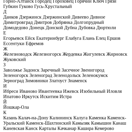
Горно-Алтайск
Городец
Гороховец
Горячий Ключ
Грязи
Губкин
Гуково
Гусь-Хрустальный
Д
Данков
Дзержинск
Дзержинский
Дивеево
Дивное
Димитровград
Дмитров
Добрянка
Долгопрудный
Домодедово
Донецк
Донской
Дубна
Дубовка
Дюртюли
Е
Егорьевск
Ейск
Екатеринбург
Елабуга
Елань
Елец
Ершов
Ессентуки
Ефремов
Ж
Железноводск
Железногорск
Жердевка
Жигулевск
Жирновск
Жуковский
З
Заволжье
Задонск
Заречный
Засечное
Звенигород
Зеленогорск
Зеленоград
Зеленодольск
Зеленокумск
Зерноград
Зимовники
Златоуст
Знаменск
И
Ибреси
Иваново
Ивантеевка
Ижевск
Изобильный
Иловля
Ипатово
Иркутск
Искитим
Истра
Й
Йошкар-Ола
К
Казань
Калач-на-Дону
Калининск
Калуга
Каменка
Каменск-
Уральский
Каменск-Шахтинский
Камызяк
Камышин
Канаш
Каневская
Канск
Карталы
Качканар
Кашира
Кемерово