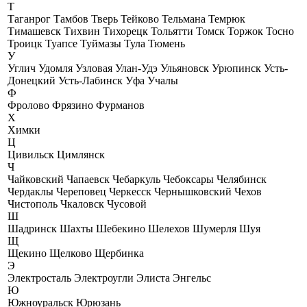
Т
Таганрог
Тамбов
Тверь
Тейково
Тельмана
Темрюк
Тимашевск
Тихвин
Тихорецк
Тольятти
Томск
Торжок
Тосно
Троицк
Туапсе
Туймазы
Тула
Тюмень
У
Углич
Удомля
Узловая
Улан-Удэ
Ульяновск
Урюпинск
Усть-
Донецкий
Усть-Лабинск
Уфа
Учалы
Ф
Фролово
Фрязино
Фурманов
Х
Химки
Ц
Цивильск
Цимлянск
Ч
Чайковский
Чапаевск
Чебаркуль
Чебоксары
Челябинск
Чердаклы
Череповец
Черкесск
Чернышковский
Чехов
Чистополь
Чкаловск
Чусовой
Ш
Шадринск
Шахты
Шебекино
Шелехов
Шумерля
Шуя
Щ
Щекино
Щелково
Щербинка
Э
Электросталь
Электроугли
Элиста
Энгельс
Ю
Южноуральск
Юрюзань