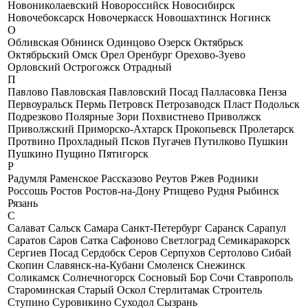
Новониколаевский
Новороссийск
Новосибирск
Новочебоксарск
Новочеркасск
Новошахтинск
Ногинск
О
Обливская
Обнинск
Одинцово
Озерск
Октябрьск
Октябрьский
Омск
Орел
Оренбург
Орехово-Зуево
Орловский
Острогожск
Отрадный
П
Павлово
Павловская
Павловский Посад
Палласовка
Пенза
Первоуральск
Пермь
Петровск
Петрозаводск
Пласт
Подольск
Подрезково
Полярные Зори
Похвистнево
Приволжск
Приволжский
Приморско-Ахтарск
Прокопьевск
Пролетарск
Протвино
Прохладный
Псков
Пугачев
Путилково
Пушкин
Пушкино
Пущино
Пятигорск
Р
Радумля
Раменское
Рассказово
Реутов
Ржев
Родники
Россошь
Ростов
Ростов-на-Дону
Ртищево
Рудня
Рыбинск
Рязань
С
Салават
Сальск
Самара
Санкт-Петербург
Саранск
Сарапул
Саратов
Саров
Сатка
Сафоново
Светлоград
Семикаракорск
Сергиев Посад
Сердобск
Серов
Серпухов
Сертолово
Сибай
Скопин
Славянск-на-Кубани
Смоленск
Снежинск
Соликамск
Солнечногорск
Сосновый Бор
Сочи
Ставрополь
Староминская
Старый Оскол
Стерлитамак
Строитель
Ступино
Суровикино
Суходол
Сызрань