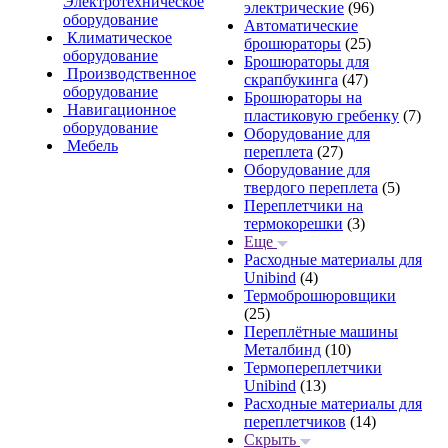
Электротехническое
электрические
(96)
оборудование
Автоматические
Климатическое
брошюраторы
(25)
оборудование
Брошюраторы для
Производственное
скрапбукинга
(47)
оборудование
Брошюраторы на
Навигационное
пластиковую гребенку
(7)
оборудование
Оборудование для
Мебель
переплета
(27)
Оборудование для
твердого переплета
(5)
Переплетчики на
термокорешки
(3)
Еще
Расходные материалы для
Unibind
(4)
Термоброшюровщики
(25)
Переплётные машины
Металбинд
(10)
Термопереплетчики
Unibind
(13)
Расходные материалы для
переплетчиков
(14)
Скрыть