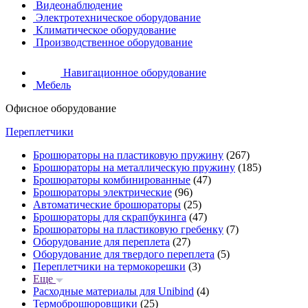
Видеонаблюдение
Электротехническое оборудование
Климатическое оборудование
Производственное оборудование
Навигационное оборудование
Мебель
Офисное оборудование
Переплетчики
Брошюраторы на пластиковую пружину
(267)
Брошюраторы на металлическую пружину
(185)
Брошюраторы комбинированные
(47)
Брошюраторы электрические
(96)
Автоматические брошюраторы
(25)
Брошюраторы для скрапбукинга
(47)
Брошюраторы на пластиковую гребенку
(7)
Оборудование для переплета
(27)
Оборудование для твердого переплета
(5)
Переплетчики на термокорешки
(3)
Еще
Расходные материалы для Unibind
(4)
Термоброшюровщики
(25)