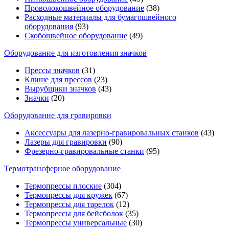
Проволокошвейное оборудование
(38)
Расходные материалы для бумагошвейного
оборудования
(93)
Скобошвейное оборудование
(49)
Оборудование для изготовления значков
Прессы значков
(31)
Клише для прессов
(23)
Вырубщики значков
(43)
Значки
(20)
Оборудование для гравировки
Аксессуары для лазерно-гравировальных станков
(43)
Лазеры для гравировки
(90)
Фрезерно-гравировальные станки
(95)
Термотрансферное оборудование
Термопрессы плоские
(304)
Термопрессы для кружек
(67)
Термопрессы для тарелок
(12)
Термопрессы для бейсболок
(35)
Термопрессы универсальные
(30)