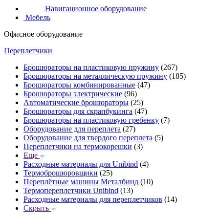
Навигационное оборудование
Мебель
Офисное оборудование
Переплетчики
Брошюраторы на пластиковую пружину
(267)
Брошюраторы на металлическую пружину
(185)
Брошюраторы комбинированные
(47)
Брошюраторы электрические
(96)
Автоматические брошюраторы
(25)
Брошюраторы для скрапбукинга
(47)
Брошюраторы на пластиковую гребенку
(7)
Оборудование для переплета
(27)
Оборудование для твердого переплета
(5)
Переплетчики на термокорешки
(3)
Еще
Расходные материалы для Unibind
(4)
Термоброшюровщики
(25)
Переплётные машины Металбинд
(10)
Термопереплетчики Unibind
(13)
Расходные материалы для переплетчиков
(14)
Скрыть