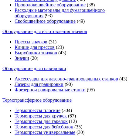
Проволокошвейное оборудование
(38)
Расходные материалы для бумагошвейного
оборудования
(93)
Скобошвейное оборудование
(49)
Оборудование для изготовления значков
Прессы значков
(31)
Клише для прессов
(23)
Вырубщики значков
(43)
Значки
(20)
Оборудование для гравировки
Аксессуары для лазерно-гравировальных станков
(43)
Лазеры для гравировки
(90)
Фрезерно-гравировальные станки
(95)
Термотрансферное оборудование
Термопрессы плоские
(304)
Термопрессы для кружек
(67)
Термопрессы для тарелок
(12)
Термопрессы для бейсболок
(35)
Термопрессы универсальные
(30)