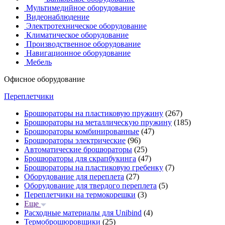
Мультимедийное оборудование
Видеонаблюдение
Электротехническое оборудование
Климатическое оборудование
Производственное оборудование
Навигационное оборудование
Мебель
Офисное оборудование
Переплетчики
Брошюраторы на пластиковую пружину
(267)
Брошюраторы на металлическую пружину
(185)
Брошюраторы комбинированные
(47)
Брошюраторы электрические
(96)
Автоматические брошюраторы
(25)
Брошюраторы для скрапбукинга
(47)
Брошюраторы на пластиковую гребенку
(7)
Оборудование для переплета
(27)
Оборудование для твердого переплета
(5)
Переплетчики на термокорешки
(3)
Еще
Расходные материалы для Unibind
(4)
Термоброшюровщики
(25)