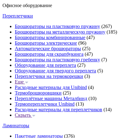
Офисное оборудование
Переплетчики
Брошюраторы на пластиковую пружину
(267)
Брошюраторы на металлическую пружину
(185)
Брошюраторы комбинированные
(47)
Брошюраторы электрические
(96)
Автоматические брошюраторы
(25)
Брошюраторы для скрапбукинга
(47)
Брошюраторы на пластиковую гребенку
(7)
Оборудование для переплета
(27)
Оборудование для твердого переплета
(5)
Переплетчики на термокорешки
(3)
Еще
Расходные материалы для Unibind
(4)
Термоброшюровщики
(25)
Переплётные машины Металбинд
(10)
Термопереплетчики Unibind
(13)
Расходные материалы для переплетчиков
(14)
Скрыть
Ламинаторы
Пакетные ламинаторы
(376)