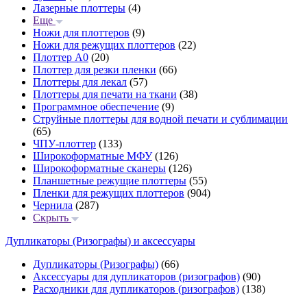
Лазерные плоттеры
(4)
Еще
Ножи для плоттеров
(9)
Ножи для режущих плоттеров
(22)
Плоттер А0
(20)
Плоттер для резки пленки
(66)
Плоттеры для лекал
(57)
Плоттеры для печати на ткани
(38)
Программное обеспечение
(9)
Струйные плоттеры для водной печати и сублимации
(65)
ЧПУ-плоттер
(133)
Широкоформатные МФУ
(126)
Широкоформатные сканеры
(126)
Планшетные режущие плоттеры
(55)
Пленки для режущих плоттеров
(904)
Чернила
(287)
Скрыть
Дупликаторы (Ризографы) и аксессуары
Дупликаторы (Ризографы)
(66)
Аксессуары для дупликаторов (ризографов)
(90)
Расходники для дупликаторов (ризографов)
(138)