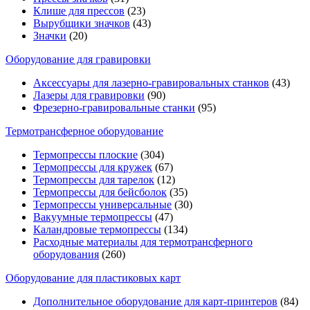
Клише для прессов
(23)
Вырубщики значков
(43)
Значки
(20)
Оборудование для гравировки
Аксессуары для лазерно-гравировальных станков
(43)
Лазеры для гравировки
(90)
Фрезерно-гравировальные станки
(95)
Термотрансферное оборудование
Термопрессы плоские
(304)
Термопрессы для кружек
(67)
Термопрессы для тарелок
(12)
Термопрессы для бейсболок
(35)
Термопрессы универсальные
(30)
Вакуумные термопрессы
(47)
Каландровые термопрессы
(134)
Расходные материалы для термотрансферного
оборудования
(260)
Оборудование для пластиковых карт
Дополнительное оборудование для карт-принтеров
(84)