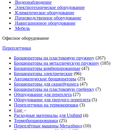
Видеонаблюдение
Электротехническое оборудование
Климатическое оборудование
Производственное оборудование
Навигационное оборудование
Мебель
Офисное оборудование
Переплетчики
Брошюраторы на пластиковую пружину
(267)
Брошюраторы на металлическую пружину
(185)
Брошюраторы комбинированные
(47)
Брошюраторы электрические
(96)
Автоматические брошюраторы
(25)
Брошюраторы для скрапбукинга
(47)
Брошюраторы на пластиковую гребенку
(7)
Оборудование для переплета
(27)
Оборудование для твердого переплета
(5)
Переплетчики на термокорешки
(3)
Еще
Расходные материалы для Unibind
(4)
Термоброшюровщики
(25)
Переплётные машины Металбинд
(10)