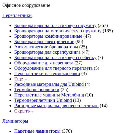
Офисное оборудование
Переплетчики
Брошюраторы на пластиковую пружину
(267)
Брошюраторы на металлическую пружину
(185)
Брошюраторы комбинированные
(47)
Брошюраторы электрические
(96)
Автоматические брошюраторы
(25)
Брошюраторы для скрапбукинга
(47)
Брошюраторы на пластиковую гребенку
(7)
Оборудование для переплета
(27)
Оборудование для твердого переплета
(5)
Переплетчики на термокорешки
(3)
Еще
Расходные материалы для Unibind
(4)
Термоброшюровщики
(25)
Переплётные машины Металбинд
(10)
Термопереплетчики Unibind
(13)
Расходные материалы для переплетчиков
(14)
Скрыть
Ламинаторы
Пакетные ламинаторы
(376)