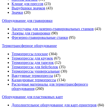
Клише для прессов
(23)
Вырубщики значков
(43)
Значки
(20)
Оборудование для гравировки
Аксессуары для лазерно-гравировальных станков
(43)
Лазеры для гравировки
(90)
Фрезерно-гравировальные станки
(95)
Термотрансферное оборудование
Термопрессы плоские
(304)
Термопрессы для кружек
(67)
Термопрессы для тарелок
(12)
Термопрессы для бейсболок
(35)
Термопрессы универсальные
(30)
Вакуумные термопрессы
(47)
Каландровые термопрессы
(134)
Расходные материалы для термотрансферного
оборудования
(260)
Оборудование для пластиковых карт
Дополнительное оборудование для карт-принтеров
(84)