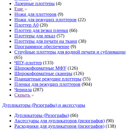
Лазерные плоттеры
(4)
Еще
Ножи для плоттеров
(9)
Ножи для режущих плоттеров
(22)
Плоттер А0
(20)
Плоттер для резки пленки
(66)
Плоттеры для лекал
(57)
Плоттеры для печати на ткани
(38)
Программное обеспечение
(9)
Струйные плоттеры для водной печати и сублимации
(65)
ЧПУ-плоттер
(133)
Широкоформатные МФУ
(126)
Широкоформатные сканеры
(126)
Планшетные режущие плоттеры
(55)
Пленки для режущих плоттеров
(904)
Чернила
(287)
Скрыть
Дупликаторы (Ризографы) и аксессуары
Дупликаторы (Ризографы)
(66)
Аксессуары для дупликаторов (ризографов)
(90)
Расходники для дупликаторов (ризографов)
(138)