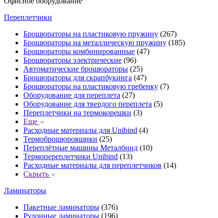
Офисное оборудование
Переплетчики
Брошюраторы на пластиковую пружину
(267)
Брошюраторы на металлическую пружину
(185)
Брошюраторы комбинированные
(47)
Брошюраторы электрические
(96)
Автоматические брошюраторы
(25)
Брошюраторы для скрапбукинга
(47)
Брошюраторы на пластиковую гребенку
(7)
Оборудование для переплета
(27)
Оборудование для твердого переплета
(5)
Переплетчики на термокорешки
(3)
Еще
Расходные материалы для Unibind
(4)
Термоброшюровщики
(25)
Переплётные машины Металбинд
(10)
Термопереплетчики Unibind
(13)
Расходные материалы для переплетчиков
(14)
Скрыть
Ламинаторы
Пакетные ламинаторы
(376)
Рулонные ламинаторы
(196)