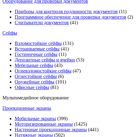
Оборудование для проверки документов
Приборы для контроля подлинности документов
(11)
Программное обеспечение для проверки документов
(2)
Считыватели документов
(41)
Сейфы
Взломостойкие сейфы
(131)
Встраиваемые сейфы
(41)
Гостиничные сейфы
(11)
Депозитные сейфы и ячейки
(53)
Мебельные сейфы
(43)
Огневзломостойкие сейфы
(47)
Огнестойкие сейфы
(6)
Оружейные сейфы
(101)
Офисные сейфы
(81)
Мультимедийное оборудование
Проекционные экраны
Мобильные экраны
(399)
Моторизированные экраны
(1425)
Настенные проекционные экраны
(441)
Натяжные экраны
(502)