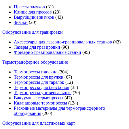
Прессы значков
(31)
Клише для прессов
(23)
Вырубщики значков
(43)
Значки
(20)
Оборудование для гравировки
Аксессуары для лазерно-гравировальных станков
(43)
Лазеры для гравировки
(90)
Фрезерно-гравировальные станки
(95)
Термотрансферное оборудование
Термопрессы плоские
(304)
Термопрессы для кружек
(67)
Термопрессы для тарелок
(12)
Термопрессы для бейсболок
(35)
Термопрессы универсальные
(30)
Вакуумные термопрессы
(47)
Каландровые термопрессы
(134)
Расходные материалы для термотрансферного
оборудования
(260)
Оборудование для пластиковых карт