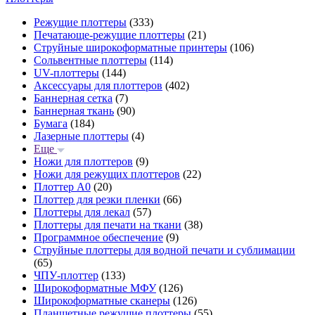
Режущие плоттеры
(333)
Печатающе-режущие плоттеры
(21)
Струйные широкоформатные принтеры
(106)
Сольвентные плоттеры
(114)
UV-плоттеры
(144)
Аксессуары для плоттеров
(402)
Баннерная сетка
(7)
Баннерная ткань
(90)
Бумага
(184)
Лазерные плоттеры
(4)
Еще
Ножи для плоттеров
(9)
Ножи для режущих плоттеров
(22)
Плоттер А0
(20)
Плоттер для резки пленки
(66)
Плоттеры для лекал
(57)
Плоттеры для печати на ткани
(38)
Программное обеспечение
(9)
Струйные плоттеры для водной печати и сублимации
(65)
ЧПУ-плоттер
(133)
Широкоформатные МФУ
(126)
Широкоформатные сканеры
(126)
Планшетные режущие плоттеры
(55)