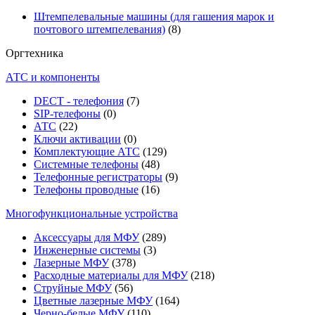
Штемпелевальные машины (для гашения марок и
почтового штемпелевания)
(8)
Оргтехника
АТС и компоненты
DECT - телефония
(7)
SIP-телефоны
(0)
АТС
(22)
Ключи активации
(0)
Комплектующие АТС
(129)
Системные телефоны
(48)
Телефонные регистраторы
(9)
Телефоны проводные
(16)
Многофункциональные устройства
Аксессуары для МФУ
(289)
Инженерные системы
(3)
Лазерные МФУ
(378)
Расходные материалы для МФУ
(218)
Струйные МФУ
(56)
Цветные лазерные МФУ
(164)
Черно-белые МФУ
(110)