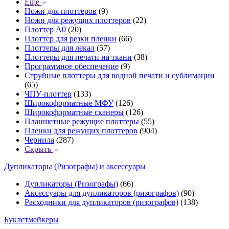
Еще
Ножи для плоттеров
(9)
Ножи для режущих плоттеров
(22)
Плоттер А0
(20)
Плоттер для резки пленки
(66)
Плоттеры для лекал
(57)
Плоттеры для печати на ткани
(38)
Программное обеспечение
(9)
Струйные плоттеры для водной печати и сублимации
(65)
ЧПУ-плоттер
(133)
Широкоформатные МФУ
(126)
Широкоформатные сканеры
(126)
Планшетные режущие плоттеры
(55)
Пленки для режущих плоттеров
(904)
Чернила
(287)
Скрыть
Дупликаторы (Ризографы) и аксессуары
Дупликаторы (Ризографы)
(66)
Аксессуары для дупликаторов (ризографов)
(90)
Расходники для дупликаторов (ризографов)
(138)
Буклетмейкеры