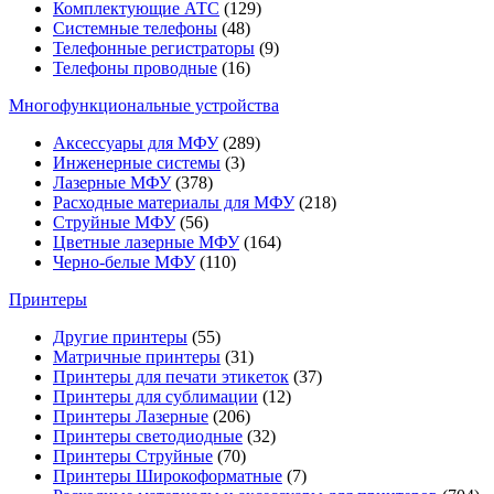
Комплектующие АТС
(129)
Системные телефоны
(48)
Телефонные регистраторы
(9)
Телефоны проводные
(16)
Многофункциональные устройства
Аксессуары для МФУ
(289)
Инженерные системы
(3)
Лазерные МФУ
(378)
Расходные материалы для МФУ
(218)
Струйные МФУ
(56)
Цветные лазерные МФУ
(164)
Черно-белые МФУ
(110)
Принтеры
Другие принтеры
(55)
Матричные принтеры
(31)
Принтеры для печати этикеток
(37)
Принтеры для сублимации
(12)
Принтеры Лазерные
(206)
Принтеры светодиодные
(32)
Принтеры Струйные
(70)
Принтеры Широкоформатные
(7)