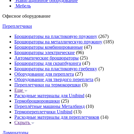
Навигационное оборудование
Мебель
Офисное оборудование
Переплетчики
Брошюраторы на пластиковую пружину
(267)
Брошюраторы на металлическую пружину
(185)
Брошюраторы комбинированные
(47)
Брошюраторы электрические
(96)
Автоматические брошюраторы
(25)
Брошюраторы для скрапбукинга
(47)
Брошюраторы на пластиковую гребенку
(7)
Оборудование для переплета
(27)
Оборудование для твердого переплета
(5)
Переплетчики на термокорешки
(3)
Еще
Расходные материалы для Unibind
(4)
Термоброшюровщики
(25)
Переплётные машины Металбинд
(10)
Термопереплетчики Unibind
(13)
Расходные материалы для переплетчиков
(14)
Скрыть
Ламинаторы