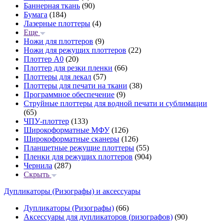
Баннерная ткань
(90)
Бумага
(184)
Лазерные плоттеры
(4)
Еще
Ножи для плоттеров
(9)
Ножи для режущих плоттеров
(22)
Плоттер А0
(20)
Плоттер для резки пленки
(66)
Плоттеры для лекал
(57)
Плоттеры для печати на ткани
(38)
Программное обеспечение
(9)
Струйные плоттеры для водной печати и сублимации
(65)
ЧПУ-плоттер
(133)
Широкоформатные МФУ
(126)
Широкоформатные сканеры
(126)
Планшетные режущие плоттеры
(55)
Пленки для режущих плоттеров
(904)
Чернила
(287)
Скрыть
Дупликаторы (Ризографы) и аксессуары
Дупликаторы (Ризографы)
(66)
Аксессуары для дупликаторов (ризографов)
(90)