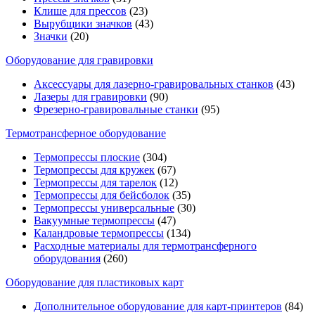
Клише для прессов
(23)
Вырубщики значков
(43)
Значки
(20)
Оборудование для гравировки
Аксессуары для лазерно-гравировальных станков
(43)
Лазеры для гравировки
(90)
Фрезерно-гравировальные станки
(95)
Термотрансферное оборудование
Термопрессы плоские
(304)
Термопрессы для кружек
(67)
Термопрессы для тарелок
(12)
Термопрессы для бейсболок
(35)
Термопрессы универсальные
(30)
Вакуумные термопрессы
(47)
Каландровые термопрессы
(134)
Расходные материалы для термотрансферного
оборудования
(260)
Оборудование для пластиковых карт
Дополнительное оборудование для карт-принтеров
(84)