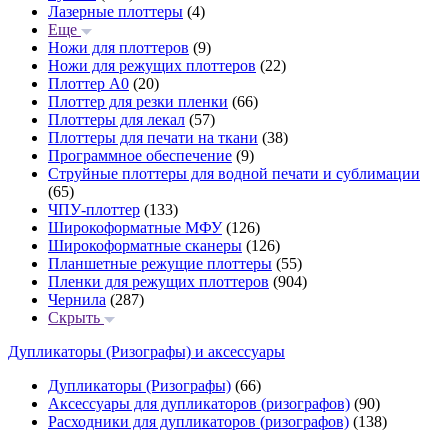
Лазерные плоттеры
(4)
Еще
Ножи для плоттеров
(9)
Ножи для режущих плоттеров
(22)
Плоттер А0
(20)
Плоттер для резки пленки
(66)
Плоттеры для лекал
(57)
Плоттеры для печати на ткани
(38)
Программное обеспечение
(9)
Струйные плоттеры для водной печати и сублимации
(65)
ЧПУ-плоттер
(133)
Широкоформатные МФУ
(126)
Широкоформатные сканеры
(126)
Планшетные режущие плоттеры
(55)
Пленки для режущих плоттеров
(904)
Чернила
(287)
Скрыть
Дупликаторы (Ризографы) и аксессуары
Дупликаторы (Ризографы)
(66)
Аксессуары для дупликаторов (ризографов)
(90)
Расходники для дупликаторов (ризографов)
(138)