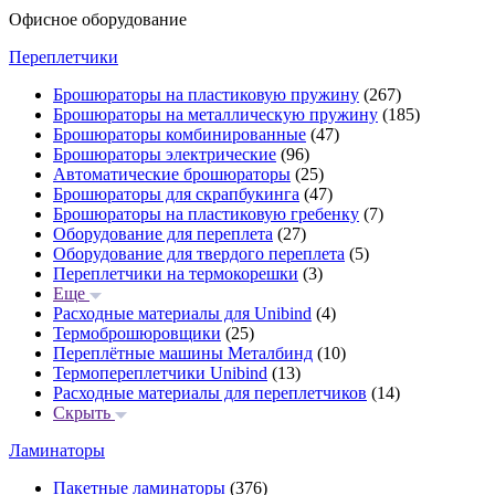
Офисное оборудование
Переплетчики
Брошюраторы на пластиковую пружину
(267)
Брошюраторы на металлическую пружину
(185)
Брошюраторы комбинированные
(47)
Брошюраторы электрические
(96)
Автоматические брошюраторы
(25)
Брошюраторы для скрапбукинга
(47)
Брошюраторы на пластиковую гребенку
(7)
Оборудование для переплета
(27)
Оборудование для твердого переплета
(5)
Переплетчики на термокорешки
(3)
Еще
Расходные материалы для Unibind
(4)
Термоброшюровщики
(25)
Переплётные машины Металбинд
(10)
Термопереплетчики Unibind
(13)
Расходные материалы для переплетчиков
(14)
Скрыть
Ламинаторы
Пакетные ламинаторы
(376)