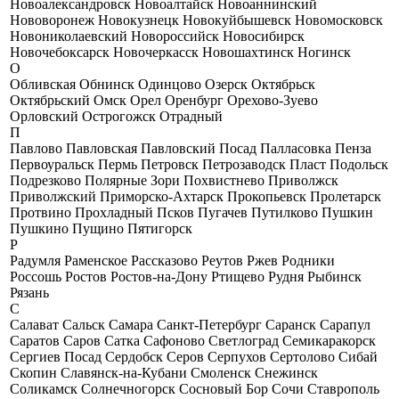
Новоалександровск
Новоалтайск
Новоаннинский
Нововоронеж
Новокузнецк
Новокуйбышевск
Новомосковск
Новониколаевский
Новороссийск
Новосибирск
Новочебоксарск
Новочеркасск
Новошахтинск
Ногинск
О
Обливская
Обнинск
Одинцово
Озерск
Октябрьск
Октябрьский
Омск
Орел
Оренбург
Орехово-Зуево
Орловский
Острогожск
Отрадный
П
Павлово
Павловская
Павловский Посад
Палласовка
Пенза
Первоуральск
Пермь
Петровск
Петрозаводск
Пласт
Подольск
Подрезково
Полярные Зори
Похвистнево
Приволжск
Приволжский
Приморско-Ахтарск
Прокопьевск
Пролетарск
Протвино
Прохладный
Псков
Пугачев
Путилково
Пушкин
Пушкино
Пущино
Пятигорск
Р
Радумля
Раменское
Рассказово
Реутов
Ржев
Родники
Россошь
Ростов
Ростов-на-Дону
Ртищево
Рудня
Рыбинск
Рязань
С
Салават
Сальск
Самара
Санкт-Петербург
Саранск
Сарапул
Саратов
Саров
Сатка
Сафоново
Светлоград
Семикаракорск
Сергиев Посад
Сердобск
Серов
Серпухов
Сертолово
Сибай
Скопин
Славянск-на-Кубани
Смоленск
Снежинск
Соликамск
Солнечногорск
Сосновый Бор
Сочи
Ставрополь