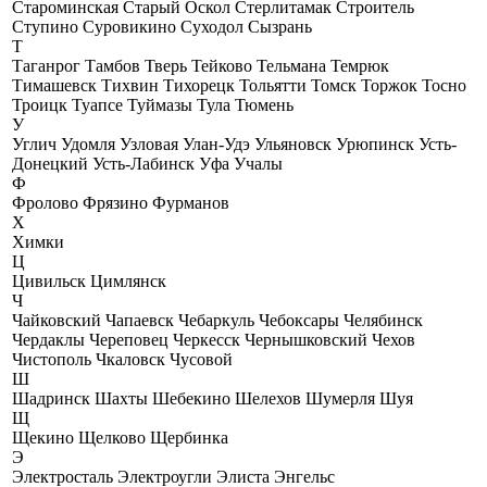
Староминская
Старый Оскол
Стерлитамак
Строитель
Ступино
Суровикино
Суходол
Сызрань
Т
Таганрог
Тамбов
Тверь
Тейково
Тельмана
Темрюк
Тимашевск
Тихвин
Тихорецк
Тольятти
Томск
Торжок
Тосно
Троицк
Туапсе
Туймазы
Тула
Тюмень
У
Углич
Удомля
Узловая
Улан-Удэ
Ульяновск
Урюпинск
Усть-
Донецкий
Усть-Лабинск
Уфа
Учалы
Ф
Фролово
Фрязино
Фурманов
Х
Химки
Ц
Цивильск
Цимлянск
Ч
Чайковский
Чапаевск
Чебаркуль
Чебоксары
Челябинск
Чердаклы
Череповец
Черкесск
Чернышковский
Чехов
Чистополь
Чкаловск
Чусовой
Ш
Шадринск
Шахты
Шебекино
Шелехов
Шумерля
Шуя
Щ
Щекино
Щелково
Щербинка
Э
Электросталь
Электроугли
Элиста
Энгельс