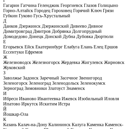
Г
Гагарин
Гатчина
Геленджик
Георгиевск
Глазов
Голицыно
Горно-Алтайск
Городец
Гороховец
Горячий Ключ
Грязи
Губкин
Гуково
Гусь-Хрустальный
Д
Данков
Дзержинск
Дзержинский
Дивеево
Дивное
Димитровград
Дмитров
Добрянка
Долгопрудный
Домодедово
Донецк
Донской
Дубна
Дубовка
Дюртюли
Е
Егорьевск
Ейск
Екатеринбург
Елабуга
Елань
Елец
Ершов
Ессентуки
Ефремов
Ж
Железноводск
Железногорск
Жердевка
Жигулевск
Жирновск
Жуковский
З
Заволжье
Задонск
Заречный
Засечное
Звенигород
Зеленогорск
Зеленоград
Зеленодольск
Зеленокумск
Зерноград
Зимовники
Златоуст
Знаменск
И
Ибреси
Иваново
Ивантеевка
Ижевск
Изобильный
Иловля
Ипатово
Иркутск
Искитим
Истра
Й
Йошкар-Ола
К
Казань
Калач-на-Дону
Калининск
Калуга
Каменка
Каменск-