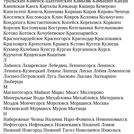
Уральский
Каменск-Шахтинский
Камызяк
Камышин
Канаш
Каневская
Канск
Карталы
Качканар
Кашира
Кемерово
Кингисепп
Кинель
Кинешма
Кириши
Киров
Кирово-Чепецк
Киселевск
Кисловодск
Клин
Ковров
Коломна
Кольчугино
Кондопога
Константиновск
Копейск
Кореновск
Коркино
Королев
Костомукша
Кострома
Котельники
Котельниково
Котово
Котовск
Кочубеевское
Красноармейск
Красногвардейское
Красногорск
Краснодар
Краснокамск
Красноярск
Кропоткин
Крымск
Кстово
Кугеси
Кузнецк
Кукмор
Кулебаки
Кунгур
Курган
Курганинск
Курск
Курчатов
Кущевская
Кыштым
Л
Лабинск
Лазаревское
Лебедянь
Лениногорск
Ленинск
Ленинск-Кузнецкий
Ливны
Липецк
Лиски
Лобня
Ломоносов
Лосино-Петровский
Луга
Лысково
Лысьва
Лыткарино
Люберцы
М
Магнитогорск
Майкоп
Маркс
Миасс
Миллерово
Минеральные Воды
Михайловка
Михайловск
Мичуринск
Моздок
Мончегорск
Морозовск
Моршанск
Москва
Московский
Мурманск
Муром
Мытищи
Н
Набережные Челны
Нальчик
Наро-Фоминск
Невинномысск
Нефтегорск
Нефтекамск
Нижнекамск
Нижний Ломов
Нижний Новгород
Нижний Тагил
Николаевск
Никольск