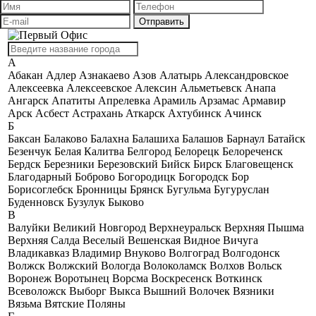
А
Абакан
Адлер
Азнакаево
Азов
Алатырь
Александровское
Алексеевка
Алексеевское
Алексин
Альметьевск
Анапа
Ангарск
Апатиты
Апрелевка
Арамиль
Арзамас
Армавир
Арск
Асбест
Астрахань
Аткарск
Ахтубинск
Ачинск
Б
Баксан
Балаково
Балахна
Балашиха
Балашов
Барнаул
Батайск
Безенчук
Белая Калитва
Белгород
Белорецк
Белореченск
Бердск
Березники
Березовский
Бийск
Бирск
Благовещенск
Благодарный
Боброво
Богородицк
Богородск
Бор
Борисоглебск
Бронницы
Брянск
Бугульма
Бугуруслан
Буденновск
Бузулук
Быково
В
Валуйки
Великий Новгород
Верхнеуральск
Верхняя Пышма
Верхняя Салда
Веселый
Вешенская
Видное
Вичуга
Владикавказ
Владимир
Внуково
Волгоград
Волгодонск
Волжск
Волжский
Вологда
Волоколамск
Волхов
Вольск
Воронеж
Воротынец
Ворсма
Воскресенск
Воткинск
Всеволожск
Выборг
Выкса
Вышний Волочек
Вязники
Вязьма
Вятские Поляны