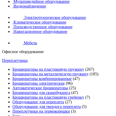
Мультимедийное оборудование
Видеонаблюдение
Электротехническое оборудование
Климатическое оборудование
Производственное оборудование
Навигационное оборудование
Мебель
Офисное оборудование
Переплетчики
Брошюраторы на пластиковую пружину
(267)
Брошюраторы на металлическую пружину
(185)
Брошюраторы комбинированные
(47)
Брошюраторы электрические
(96)
Автоматические брошюраторы
(25)
Брошюраторы для скрапбукинга
(47)
Брошюраторы на пластиковую гребенку
(7)
Оборудование для переплета
(27)
Оборудование для твердого переплета
(5)
Переплетчики на термокорешки
(3)
Еще