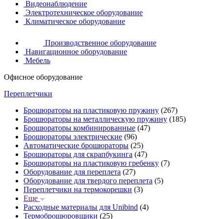
Видеонаблюдение
Электротехническое оборудование
Климатическое оборудование
Производственное оборудование
Навигационное оборудование
Мебель
Офисное оборудование
Переплетчики
Брошюраторы на пластиковую пружину
(267)
Брошюраторы на металлическую пружину
(185)
Брошюраторы комбинированные
(47)
Брошюраторы электрические
(96)
Автоматические брошюраторы
(25)
Брошюраторы для скрапбукинга
(47)
Брошюраторы на пластиковую гребенку
(7)
Оборудование для переплета
(27)
Оборудование для твердого переплета
(5)
Переплетчики на термокорешки
(3)
Еще
Расходные материалы для Unibind
(4)
Термоброшюровщики
(25)