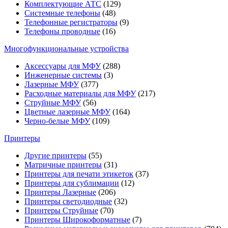
Комплектующие АТС
(129)
Системные телефоны
(48)
Телефонные регистраторы
(9)
Телефоны проводные
(16)
Многофункциональные устройства
Аксессуары для МФУ
(288)
Инженерные системы
(3)
Лазерные МФУ
(377)
Расходные материалы для МФУ
(217)
Струйные МФУ
(56)
Цветные лазерные МФУ
(164)
Черно-белые МФУ
(109)
Принтеры
Другие принтеры
(55)
Матричные принтеры
(31)
Принтеры для печати этикеток
(37)
Принтеры для сублимации
(12)
Принтеры Лазерные
(206)
Принтеры светодиодные
(32)
Принтеры Струйные
(70)
Принтеры Широкоформатные
(7)