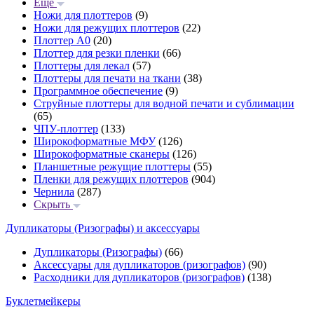
Еще
Ножи для плоттеров
(9)
Ножи для режущих плоттеров
(22)
Плоттер А0
(20)
Плоттер для резки пленки
(66)
Плоттеры для лекал
(57)
Плоттеры для печати на ткани
(38)
Программное обеспечение
(9)
Струйные плоттеры для водной печати и сублимации
(65)
ЧПУ-плоттер
(133)
Широкоформатные МФУ
(126)
Широкоформатные сканеры
(126)
Планшетные режущие плоттеры
(55)
Пленки для режущих плоттеров
(904)
Чернила
(287)
Скрыть
Дупликаторы (Ризографы) и аксессуары
Дупликаторы (Ризографы)
(66)
Аксессуары для дупликаторов (ризографов)
(90)
Расходники для дупликаторов (ризографов)
(138)
Буклетмейкеры