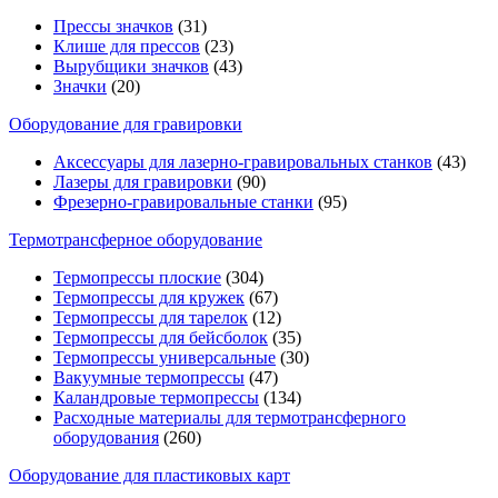
Прессы значков
(31)
Клише для прессов
(23)
Вырубщики значков
(43)
Значки
(20)
Оборудование для гравировки
Аксессуары для лазерно-гравировальных станков
(43)
Лазеры для гравировки
(90)
Фрезерно-гравировальные станки
(95)
Термотрансферное оборудование
Термопрессы плоские
(304)
Термопрессы для кружек
(67)
Термопрессы для тарелок
(12)
Термопрессы для бейсболок
(35)
Термопрессы универсальные
(30)
Вакуумные термопрессы
(47)
Каландровые термопрессы
(134)
Расходные материалы для термотрансферного
оборудования
(260)
Оборудование для пластиковых карт