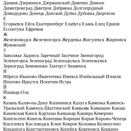
Данков
Дзержинск
Дзержинский
Дивеево
Дивное
Димитровград
Дмитров
Добрянка
Долгопрудный
Домодедово
Донецк
Донской
Дубна
Дубовка
Дюртюли
Е
Егорьевск
Ейск
Екатеринбург
Елабуга
Елань
Елец
Ершов
Ессентуки
Ефремов
Ж
Железноводск
Железногорск
Жердевка
Жигулевск
Жирновск
Жуковский
З
Заволжье
Задонск
Заречный
Засечное
Звенигород
Зеленогорск
Зеленоград
Зеленодольск
Зеленокумск
Зерноград
Зимовники
Златоуст
Знаменск
И
Ибреси
Иваново
Ивантеевка
Ижевск
Изобильный
Иловля
Ипатово
Иркутск
Искитим
Истра
Й
Йошкар-Ола
К
Казань
Калач-на-Дону
Калининск
Калуга
Каменка
Каменск-
Уральский
Каменск-Шахтинский
Камызяк
Камышин
Канаш
Каневская
Канск
Карталы
Качканар
Кашира
Кемерово
Кингисепп
Кинель
Кинешма
Кириши
Киров
Кирово-Чепецк
Киселевск
Кисловодск
Клин
Ковров
Коломна
Кольчугино
Кондопога
Константиновск
Копейск
Кореновск
Коркино