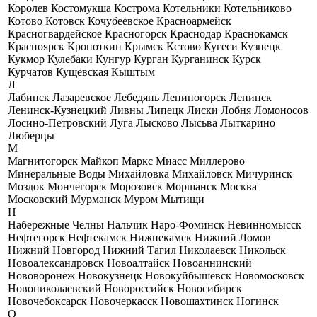
Королев
Костомукша
Кострома
Котельники
Котельниково
Котово
Котовск
Кочубеевское
Красноармейск
Красногвардейское
Красногорск
Краснодар
Краснокамск
Красноярск
Кропоткин
Крымск
Кстово
Кугеси
Кузнецк
Кукмор
Кулебаки
Кунгур
Курган
Курганинск
Курск
Курчатов
Кущевская
Кыштым
Л
Лабинск
Лазаревское
Лебедянь
Лениногорск
Ленинск
Ленинск-Кузнецкий
Ливны
Липецк
Лиски
Лобня
Ломоносов
Лосино-Петровский
Луга
Лысково
Лысьва
Лыткарино
Люберцы
М
Магнитогорск
Майкоп
Маркс
Миасс
Миллерово
Минеральные Воды
Михайловка
Михайловск
Мичуринск
Моздок
Мончегорск
Морозовск
Моршанск
Москва
Московский
Мурманск
Муром
Мытищи
Н
Набережные Челны
Нальчик
Наро-Фоминск
Невинномысск
Нефтегорск
Нефтекамск
Нижнекамск
Нижний Ломов
Нижний Новгород
Нижний Тагил
Николаевск
Никольск
Новоалександровск
Новоалтайск
Новоаннинский
Нововоронеж
Новокузнецк
Новокуйбышевск
Новомосковск
Новониколаевский
Новороссийск
Новосибирск
Новочебоксарск
Новочеркасск
Новошахтинск
Ногинск
О