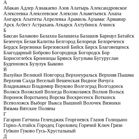
А
Абакан
Адлер
Азнакаево
Азов
Алатырь
Александровское
Алексеевка
Алексеевское
Алексин
Альметьевск
Анапа
Ангарск
Апатиты
Апрелевка
Арамиль
Арзамас
Армавир
Арск
Асбест
Астрахань
Аткарск
Ахтубинск
Ачинск
Б
Баксан
Балаково
Балахна
Балашиха
Балашов
Барнаул
Батайск
Безенчук
Белая Калитва
Белгород
Белорецк
Белореченск
Бердск
Березники
Березовский
Бийск
Бирск
Благовещенск
Благодарный
Боброво
Богородицк
Богородск
Бор
Борисоглебск
Бронницы
Брянск
Бугульма
Бугуруслан
Буденновск
Бузулук
Быково
В
Валуйки
Великий Новгород
Верхнеуральск
Верхняя Пышма
Верхняя Салда
Веселый
Вешенская
Видное
Вичуга
Владикавказ
Владимир
Внуково
Волгоград
Волгодонск
Волжск
Волжский
Вологда
Волоколамск
Волхов
Вольск
Воронеж
Воротынец
Ворсма
Воскресенск
Воткинск
Всеволожск
Выборг
Выкса
Вышний Волочек
Вязники
Вязьма
Вятские Поляны
Г
Гагарин
Гатчина
Геленджик
Георгиевск
Глазов
Голицыно
Горно-Алтайск
Городец
Гороховец
Горячий Ключ
Грязи
Губкин
Гуково
Гусь-Хрустальный
Д