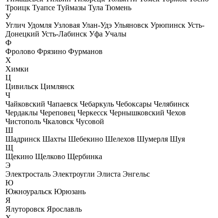
Троицк
Туапсе
Туймазы
Тула
Тюмень
У
Углич
Удомля
Узловая
Улан-Удэ
Ульяновск
Урюпинск
Усть-
Донецкий
Усть-Лабинск
Уфа
Учалы
Ф
Фролово
Фрязино
Фурманов
Х
Химки
Ц
Цивильск
Цимлянск
Ч
Чайковский
Чапаевск
Чебаркуль
Чебоксары
Челябинск
Чердаклы
Череповец
Черкесск
Чернышковский
Чехов
Чистополь
Чкаловск
Чусовой
Ш
Шадринск
Шахты
Шебекино
Шелехов
Шумерля
Шуя
Щ
Щекино
Щелково
Щербинка
Э
Электросталь
Электроугли
Элиста
Энгельс
Ю
Южноуральск
Юрюзань
Я
Ялуторовск
Ярославль
X