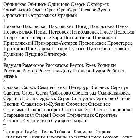
Обливская
Обнинск
Одинцово
Озерск
Октябрьск
Октябрьский
Омск
Орел
Оренбург
Орехово-Зуево
Орловский
Острогожск
Отрадный
П
Павлово
Павловская
Павловский Посад
Палласовка
Пенза
Первоуральск
Пермь
Петровск
Петрозаводск
Пласт
Подольск
Подрезково
Полярные Зори
Похвистнево
Приволжск
Приволжский
Приморско-Ахтарск
Прокопьевск
Пролетарск
Протвино
Прохладный
Псков
Пугачев
Путилково
Пушкин
Пушкино
Пущино
Пятигорск
Р
Радумля
Раменское
Рассказово
Реутов
Ржев
Родники
Россошь
Ростов
Ростов-на-Дону
Ртищево
Рудня
Рыбинск
Рязань
С
Салават
Сальск
Самара
Санкт-Петербург
Саранск
Сарапул
Саратов
Саров
Сатка
Сафоново
Светлоград
Семикаракорск
Сергиев Посад
Сердобск
Серов
Серпухов
Сертолово
Сибай
Скопин
Славянск-на-Кубани
Смоленск
Снежинск
Соликамск
Солнечногорск
Сосновый Бор
Сочи
Ставрополь
Староминская
Старый Оскол
Стерлитамак
Строитель
Ступино
Суровикино
Суходол
Сызрань
Т
Таганрог
Тамбов
Тверь
Тейково
Тельмана
Темрюк
Тимашевск
Тихвин
Тихорецк
Тольятти
Томск
Торжок
Тосно