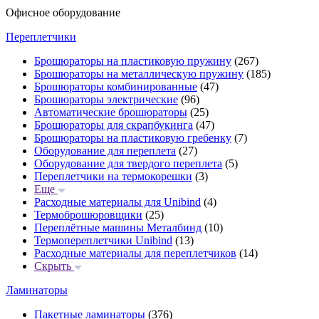
Офисное оборудование
Переплетчики
Брошюраторы на пластиковую пружину
(267)
Брошюраторы на металлическую пружину
(185)
Брошюраторы комбинированные
(47)
Брошюраторы электрические
(96)
Автоматические брошюраторы
(25)
Брошюраторы для скрапбукинга
(47)
Брошюраторы на пластиковую гребенку
(7)
Оборудование для переплета
(27)
Оборудование для твердого переплета
(5)
Переплетчики на термокорешки
(3)
Еще
Расходные материалы для Unibind
(4)
Термоброшюровщики
(25)
Переплётные машины Металбинд
(10)
Термопереплетчики Unibind
(13)
Расходные материалы для переплетчиков
(14)
Скрыть
Ламинаторы
Пакетные ламинаторы
(376)