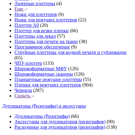
Лазерные плоттеры
(4)
Еще
Ножи для плоттеров
(9)
Ножи для режущих плоттеров
(22)
Плоттер А0
(20)
Плоттер для резки пленки
(66)
Плоттеры для лекал
(57)
Плоттеры для печати на ткани
(38)
Программное обеспечение
(9)
Струйные плоттеры для водной печати и сублимации
(65)
ЧПУ-плоттер
(133)
Широкоформатные МФУ
(126)
Широкоформатные сканеры
(126)
Планшетные режущие плоттеры
(55)
Пленки для режущих плоттеров
(904)
Чернила
(287)
Скрыть
Дупликаторы (Ризографы) и аксессуары
Дупликаторы (Ризографы)
(66)
Аксессуары для дупликаторов (ризографов)
(90)
Расходники для дупликаторов (ризографов)
(138)