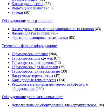
Клише для прессов
(23)
Вырубщики значков
(43)
Значки
(20)
Оборудование для гравировки
Аксессуары для лазерно-гравировальных станков
(43)
Лазеры для гравировки
(90)
Фрезерно-гравировальные станки
(95)
Термотрансферное оборудование
Термопрессы плоские
(304)
Термопрессы для кружек
(67)
Термопрессы для тарелок
(12)
Термопрессы для бейсболок
(35)
Термопрессы универсальные
(30)
Вакуумные термопрессы
(47)
Каландровые термопрессы
(134)
Расходные материалы для термотрансферного
оборудования
(260)
Оборудование для пластиковых карт
Дополнительное оборудование для карт-принтеров
(84)