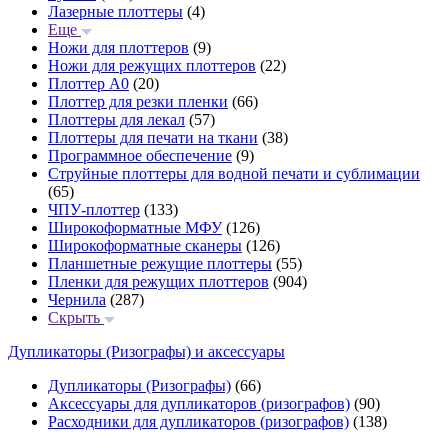
Лазерные плоттеры
(4)
Еще
Ножи для плоттеров
(9)
Ножи для режущих плоттеров
(22)
Плоттер А0
(20)
Плоттер для резки пленки
(66)
Плоттеры для лекал
(57)
Плоттеры для печати на ткани
(38)
Программное обеспечение
(9)
Струйные плоттеры для водной печати и сублимации
(65)
ЧПУ-плоттер
(133)
Широкоформатные МФУ
(126)
Широкоформатные сканеры
(126)
Планшетные режущие плоттеры
(55)
Пленки для режущих плоттеров
(904)
Чернила
(287)
Скрыть
Дупликаторы (Ризографы) и аксессуары
Дупликаторы (Ризографы)
(66)
Аксессуары для дупликаторов (ризографов)
(90)
Расходники для дупликаторов (ризографов)
(138)