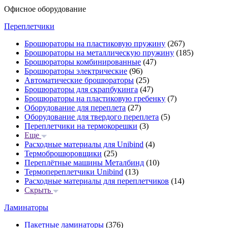
Офисное оборудование
Переплетчики
Брошюраторы на пластиковую пружину
(267)
Брошюраторы на металлическую пружину
(185)
Брошюраторы комбинированные
(47)
Брошюраторы электрические
(96)
Автоматические брошюраторы
(25)
Брошюраторы для скрапбукинга
(47)
Брошюраторы на пластиковую гребенку
(7)
Оборудование для переплета
(27)
Оборудование для твердого переплета
(5)
Переплетчики на термокорешки
(3)
Еще
Расходные материалы для Unibind
(4)
Термоброшюровщики
(25)
Переплётные машины Металбинд
(10)
Термопереплетчики Unibind
(13)
Расходные материалы для переплетчиков
(14)
Скрыть
Ламинаторы
Пакетные ламинаторы
(376)