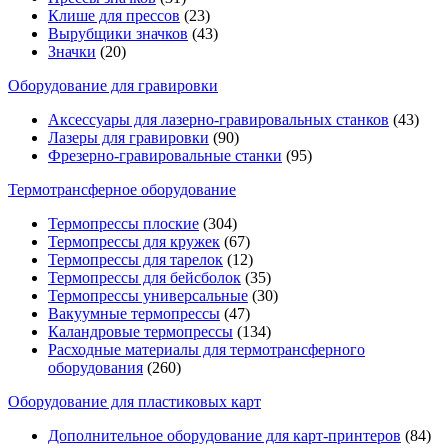
Клише для прессов
(23)
Вырубщики значков
(43)
Значки
(20)
Оборудование для гравировки
Аксессуары для лазерно-гравировальных станков
(43)
Лазеры для гравировки
(90)
Фрезерно-гравировальные станки
(95)
Термотрансферное оборудование
Термопрессы плоские
(304)
Термопрессы для кружек
(67)
Термопрессы для тарелок
(12)
Термопрессы для бейсболок
(35)
Термопрессы универсальные
(30)
Вакуумные термопрессы
(47)
Каландровые термопрессы
(134)
Расходные материалы для термотрансферного
оборудования
(260)
Оборудование для пластиковых карт
Дополнительное оборудование для карт-принтеров
(84)