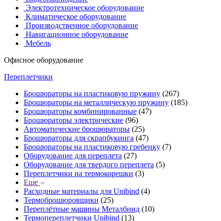
Электротехническое оборудование
Климатическое оборудование
Производственное оборудование
Навигационное оборудование
Мебель
Офисное оборудование
Переплетчики
Брошюраторы на пластиковую пружину
(267)
Брошюраторы на металлическую пружину
(185)
Брошюраторы комбинированные
(47)
Брошюраторы электрические
(96)
Автоматические брошюраторы
(25)
Брошюраторы для скрапбукинга
(47)
Брошюраторы на пластиковую гребенку
(7)
Оборудование для переплета
(27)
Оборудование для твердого переплета
(5)
Переплетчики на термокорешки
(3)
Еще
Расходные материалы для Unibind
(4)
Термоброшюровщики
(25)
Переплётные машины Металбинд
(10)
Термопереплетчики Unibind
(13)