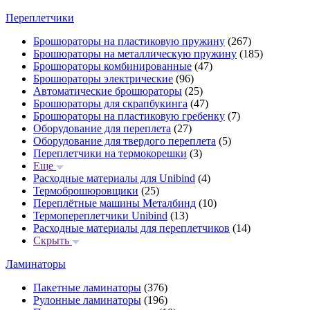
Переплетчики
Брошюраторы на пластиковую пружину
(267)
Брошюраторы на металлическую пружину
(185)
Брошюраторы комбинированные
(47)
Брошюраторы электрические
(96)
Автоматические брошюраторы
(25)
Брошюраторы для скрапбукинга
(47)
Брошюраторы на пластиковую гребенку
(7)
Оборудование для переплета
(27)
Оборудование для твердого переплета
(5)
Переплетчики на термокорешки
(3)
Еще
Расходные материалы для Unibind
(4)
Термоброшюровщики
(25)
Переплётные машины Металбинд
(10)
Термопереплетчики Unibind
(13)
Расходные материалы для переплетчиков
(14)
Скрыть
Ламинаторы
Пакетные ламинаторы
(376)
Рулонные ламинаторы
(196)