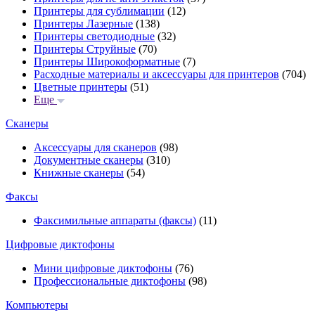
Принтеры для сублимации
(12)
Принтеры Лазерные
(138)
Принтеры светодиодные
(32)
Принтеры Струйные
(70)
Принтеры Широкоформатные
(7)
Расходные материалы и аксессуары для принтеров
(704)
Цветные принтеры
(51)
Еще
Сканеры
Аксессуары для сканеров
(98)
Документные сканеры
(310)
Книжные сканеры
(54)
Факсы
Факсимильные аппараты (факсы)
(11)
Цифровые диктофоны
Мини цифровые диктофоны
(76)
Профессиональные диктофоны
(98)
Компьютеры