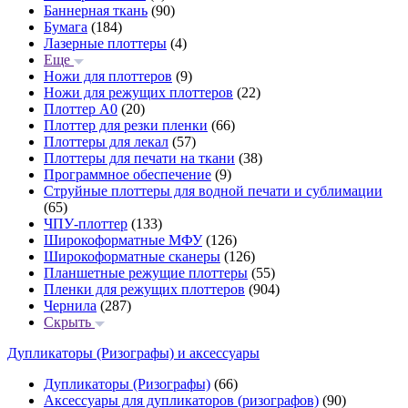
Баннерная ткань
(90)
Бумага
(184)
Лазерные плоттеры
(4)
Еще
Ножи для плоттеров
(9)
Ножи для режущих плоттеров
(22)
Плоттер А0
(20)
Плоттер для резки пленки
(66)
Плоттеры для лекал
(57)
Плоттеры для печати на ткани
(38)
Программное обеспечение
(9)
Струйные плоттеры для водной печати и сублимации
(65)
ЧПУ-плоттер
(133)
Широкоформатные МФУ
(126)
Широкоформатные сканеры
(126)
Планшетные режущие плоттеры
(55)
Пленки для режущих плоттеров
(904)
Чернила
(287)
Скрыть
Дупликаторы (Ризографы) и аксессуары
Дупликаторы (Ризографы)
(66)
Аксессуары для дупликаторов (ризографов)
(90)