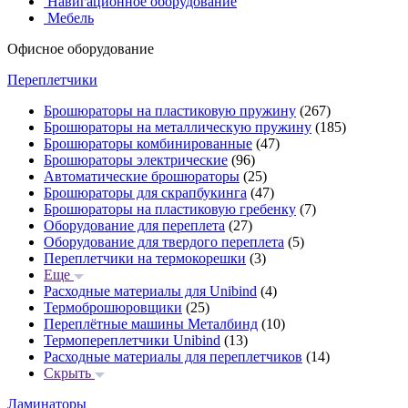
Навигационное оборудование
Мебель
Офисное оборудование
Переплетчики
Брошюраторы на пластиковую пружину
(267)
Брошюраторы на металлическую пружину
(185)
Брошюраторы комбинированные
(47)
Брошюраторы электрические
(96)
Автоматические брошюраторы
(25)
Брошюраторы для скрапбукинга
(47)
Брошюраторы на пластиковую гребенку
(7)
Оборудование для переплета
(27)
Оборудование для твердого переплета
(5)
Переплетчики на термокорешки
(3)
Еще
Расходные материалы для Unibind
(4)
Термоброшюровщики
(25)
Переплётные машины Металбинд
(10)
Термопереплетчики Unibind
(13)
Расходные материалы для переплетчиков
(14)
Скрыть
Ламинаторы