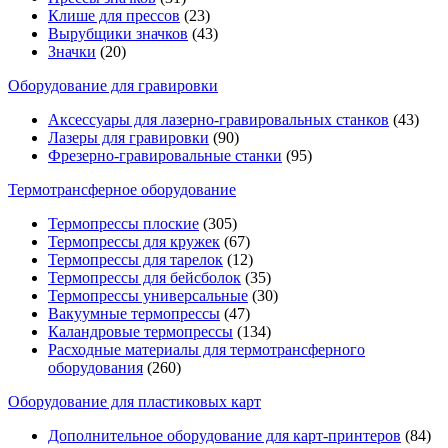
Клише для прессов
(23)
Вырубщики значков
(43)
Значки
(20)
Оборудование для гравировки
Аксессуары для лазерно-гравировальных станков
(43)
Лазеры для гравировки
(90)
Фрезерно-гравировальные станки
(95)
Термотрансферное оборудование
Термопрессы плоские
(305)
Термопрессы для кружек
(67)
Термопрессы для тарелок
(12)
Термопрессы для бейсболок
(35)
Термопрессы универсальные
(30)
Вакуумные термопрессы
(47)
Каландровые термопрессы
(134)
Расходные материалы для термотрансферного
оборудования
(260)
Оборудование для пластиковых карт
Дополнительное оборудование для карт-принтеров
(84)