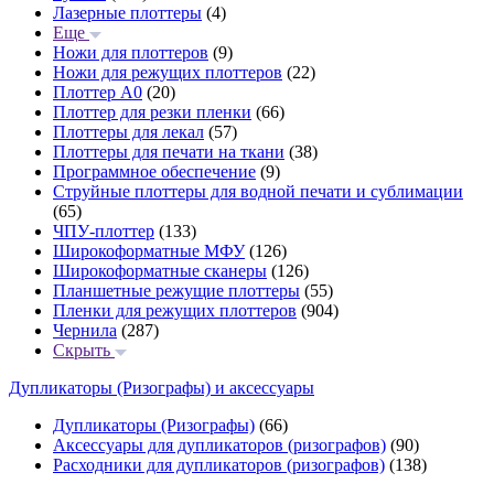
Лазерные плоттеры
(4)
Еще
Ножи для плоттеров
(9)
Ножи для режущих плоттеров
(22)
Плоттер А0
(20)
Плоттер для резки пленки
(66)
Плоттеры для лекал
(57)
Плоттеры для печати на ткани
(38)
Программное обеспечение
(9)
Струйные плоттеры для водной печати и сублимации
(65)
ЧПУ-плоттер
(133)
Широкоформатные МФУ
(126)
Широкоформатные сканеры
(126)
Планшетные режущие плоттеры
(55)
Пленки для режущих плоттеров
(904)
Чернила
(287)
Скрыть
Дупликаторы (Ризографы) и аксессуары
Дупликаторы (Ризографы)
(66)
Аксессуары для дупликаторов (ризографов)
(90)
Расходники для дупликаторов (ризографов)
(138)