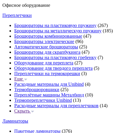
Офисное оборудование
Переплетчики
Брошюраторы на пластиковую пружину
(267)
Брошюраторы на металлическую пружину
(185)
Брошюраторы комбинированные
(47)
Брошюраторы электрические
(96)
Автоматические брошюраторы
(25)
Брошюраторы для скрапбукинга
(47)
Брошюраторы на пластиковую гребенку
(7)
Оборудование для переплета
(27)
Оборудование для твердого переплета
(5)
Переплетчики на термокорешки
(3)
Еще
Расходные материалы для Unibind
(4)
Термоброшюровщики
(25)
Переплётные машины Металбинд
(10)
Термопереплетчики Unibind
(13)
Расходные материалы для переплетчиков
(14)
Скрыть
Ламинаторы
Пакетные ламинаторы
(376)