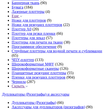
Баннерная ткань
(90)
Бумага
(184)
Лазерные плоттеры
(4)
Еще
Ножи для плоттеров
(9)
Ножи для режущих плоттеров
(22)
Плоттер А0
(20)
Плоттер для резки пленки
(66)
Плоттеры для лекал
(57)
Плоттеры для печати на ткани
(38)
Программное обеспечение
(9)
Струйные плоттеры для водной печати и сублимации
(65)
ЧПУ-плоттер
(133)
Широкоформатные МФУ
(126)
Широкоформатные сканеры
(126)
Планшетные режущие плоттеры
(55)
Пленки для режущих плоттеров
(904)
Чернила
(287)
Скрыть
Дупликаторы (Ризографы) и аксессуары
Дупликаторы (Ризографы)
(66)
Аксессуары для дупликаторов (ризографов)
(90)