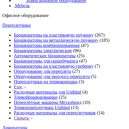
Навигационное оборудование
Мебель
Офисное оборудование
Переплетчики
Брошюраторы на пластиковую пружину
(267)
Брошюраторы на металлическую пружину
(185)
Брошюраторы комбинированные
(47)
Брошюраторы электрические
(96)
Автоматические брошюраторы
(25)
Брошюраторы для скрапбукинга
(47)
Брошюраторы на пластиковую гребенку
(7)
Оборудование для переплета
(27)
Оборудование для твердого переплета
(5)
Переплетчики на термокорешки
(3)
Еще
Расходные материалы для Unibind
(4)
Термоброшюровщики
(25)
Переплётные машины Металбинд
(10)
Термопереплетчики Unibind
(13)
Расходные материалы для переплетчиков
(14)
Скрыть
Ламинаторы