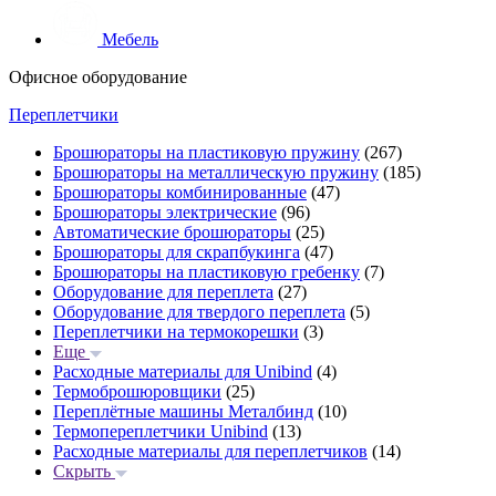
Мебель
Офисное оборудование
Переплетчики
Брошюраторы на пластиковую пружину
(267)
Брошюраторы на металлическую пружину
(185)
Брошюраторы комбинированные
(47)
Брошюраторы электрические
(96)
Автоматические брошюраторы
(25)
Брошюраторы для скрапбукинга
(47)
Брошюраторы на пластиковую гребенку
(7)
Оборудование для переплета
(27)
Оборудование для твердого переплета
(5)
Переплетчики на термокорешки
(3)
Еще
Расходные материалы для Unibind
(4)
Термоброшюровщики
(25)
Переплётные машины Металбинд
(10)
Термопереплетчики Unibind
(13)
Расходные материалы для переплетчиков
(14)
Скрыть