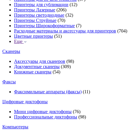
Принтеры для сублимации
(12)
Принтеры Лазерные
(206)
Принтеры светодиодные
(32)
Принтеры Струйные
(70)
Принтеры Широкоформатные
(7)
Расходные материалы и аксессуары для принтеров
(704)
Цветные принтеры
(51)
Еще
Сканеры
Аксессуары для сканеров
(98)
Документные сканеры
(309)
Книжные сканеры
(54)
Факсы
Факсимильные аппараты (факсы)
(11)
Цифровые диктофоны
Мини цифровые диктофоны
(76)
Профессиональные диктофоны
(98)
Компьютеры