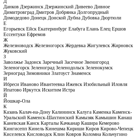
Д
Данков
Дзержинск
Дзержинский
Дивеево
Дивное
Димитровград
Дмитров
Добрянка
Долгопрудный
Домодедово
Донецк
Донской
Дубна
Дубовка
Дюртюли
Е
Егорьевск
Ейск
Екатеринбург
Елабуга
Елань
Елец
Ершов
Ессентуки
Ефремов
Ж
Железноводск
Железногорск
Жердевка
Жигулевск
Жирновск
Жуковский
З
Заволжье
Задонск
Заречный
Засечное
Звенигород
Зеленогорск
Зеленоград
Зеленодольск
Зеленокумск
Зерноград
Зимовники
Златоуст
Знаменск
И
Ибреси
Иваново
Ивантеевка
Ижевск
Изобильный
Иловля
Ипатово
Иркутск
Искитим
Истра
Й
Йошкар-Ола
К
Казань
Калач-на-Дону
Калининск
Калуга
Каменка
Каменск-
Уральский
Каменск-Шахтинский
Камызяк
Камышин
Канаш
Каневская
Канск
Карталы
Качканар
Кашира
Кемерово
Кингисепп
Кинель
Кинешма
Кириши
Киров
Кирово-Чепецк
Киселевск
Кисловодск
Клин
Ковров
Коломна
Кольчугино