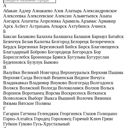
А
Абакан
Адлер
Азнакаево
Азов
Алатырь
Александровское
Алексеевка
Алексеевское
Алексин
Альметьевск
Анапа
Ангарск
Апатиты
Апрелевка
Арамиль
Арзамас
Армавир
Арск
Асбест
Астрахань
Аткарск
Ахтубинск
Ачинск
Б
Баксан
Балаково
Балахна
Балашиха
Балашов
Барнаул
Батайск
Безенчук
Белая Калитва
Белгород
Белорецк
Белореченск
Бердск
Березники
Березовский
Бийск
Бирск
Благовещенск
Благодарный
Боброво
Богородицк
Богородск
Бор
Борисоглебск
Бронницы
Брянск
Бугульма
Бугуруслан
Буденновск
Бузулук
Быково
В
Валуйки
Великий Новгород
Верхнеуральск
Верхняя Пышма
Верхняя Салда
Веселый
Вешенская
Видное
Вичуга
Владикавказ
Владимир
Внуково
Волгоград
Волгодонск
Волжск
Волжский
Вологда
Волоколамск
Волхов
Вольск
Воронеж
Воротынец
Ворсма
Воскресенск
Воткинск
Всеволожск
Выборг
Выкса
Вышний Волочек
Вязники
Вязьма
Вятские Поляны
Г
Гагарин
Гатчина
Геленджик
Георгиевск
Глазов
Голицыно
Горно-Алтайск
Городец
Гороховец
Горячий Ключ
Грязи
Губкин
Гуково
Гусь-Хрустальный