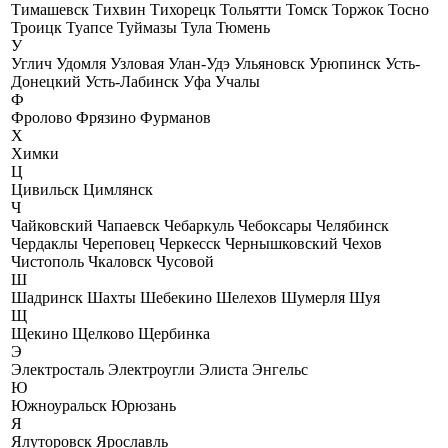
Тимашевск
Тихвин
Тихорецк
Тольятти
Томск
Торжок
Тосно
Троицк
Туапсе
Туймазы
Тула
Тюмень
У
Углич
Удомля
Узловая
Улан-Удэ
Ульяновск
Урюпинск
Усть-
Донецкий
Усть-Лабинск
Уфа
Учалы
Ф
Фролово
Фрязино
Фурманов
Х
Химки
Ц
Цивильск
Цимлянск
Ч
Чайковский
Чапаевск
Чебаркуль
Чебоксары
Челябинск
Чердаклы
Череповец
Черкесск
Чернышковский
Чехов
Чистополь
Чкаловск
Чусовой
Ш
Шадринск
Шахты
Шебекино
Шелехов
Шумерля
Шуя
Щ
Щекино
Щелково
Щербинка
Э
Электросталь
Электроугли
Элиста
Энгельс
Ю
Южноуральск
Юрюзань
Я
Ялуторовск
Ярославль