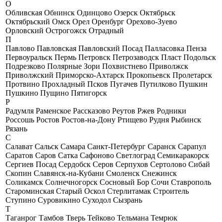
О
Обливская
Обнинск
Одинцово
Озерск
Октябрьск
Октябрьский
Омск
Орел
Оренбург
Орехово-Зуево
Орловский
Острогожск
Отрадный
П
Павлово
Павловская
Павловский Посад
Палласовка
Пенза
Первоуральск
Пермь
Петровск
Петрозаводск
Пласт
Подольск
Подрезково
Полярные Зори
Похвистнево
Приволжск
Приволжский
Приморско-Ахтарск
Прокопьевск
Пролетарск
Протвино
Прохладный
Псков
Пугачев
Путилково
Пушкин
Пушкино
Пущино
Пятигорск
Р
Радумля
Раменское
Рассказово
Реутов
Ржев
Родники
Россошь
Ростов
Ростов-на-Дону
Ртищево
Рудня
Рыбинск
Рязань
С
Салават
Сальск
Самара
Санкт-Петербург
Саранск
Сарапул
Саратов
Саров
Сатка
Сафоново
Светлоград
Семикаракорск
Сергиев Посад
Сердобск
Серов
Серпухов
Сертолово
Сибай
Скопин
Славянск-на-Кубани
Смоленск
Снежинск
Соликамск
Солнечногорск
Сосновый Бор
Сочи
Ставрополь
Староминская
Старый Оскол
Стерлитамак
Строитель
Ступино
Суровикино
Суходол
Сызрань
Т
Таганрог
Тамбов
Тверь
Тейково
Тельмана
Темрюк