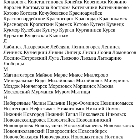
Кондопога
Константиновск
Копейск
Кореновск
Коркино
Королев
Костомукша
Кострома
Котельники
Котельниково
Котово
Котовск
Кочубеевское
Красноармейск
Красногвардейское
Красногорск
Краснодар
Краснокамск
Красноярск
Кропоткин
Крымск
Кстово
Кугеси
Кузнецк
Кукмор
Кулебаки
Кунгур
Курган
Курганинск
Курск
Курчатов
Кущевская
Кыштым
Л
Лабинск
Лазаревское
Лебедянь
Лениногорск
Ленинск
Ленинск-Кузнецкий
Ливны
Липецк
Лиски
Лобня
Ломоносов
Лосино-Петровский
Луга
Лысково
Лысьва
Лыткарино
Люберцы
М
Магнитогорск
Майкоп
Маркс
Миасс
Миллерово
Минеральные Воды
Михайловка
Михайловск
Мичуринск
Моздок
Мончегорск
Морозовск
Моршанск
Москва
Московский
Мурманск
Муром
Мытищи
Н
Набережные Челны
Нальчик
Наро-Фоминск
Невинномысск
Нефтегорск
Нефтекамск
Нижнекамск
Нижний Ломов
Нижний Новгород
Нижний Тагил
Николаевск
Никольск
Новоалександровск
Новоалтайск
Новоаннинский
Нововоронеж
Новокузнецк
Новокуйбышевск
Новомосковск
Новониколаевский
Новороссийск
Новосибирск
Новочебоксарск
Новочеркасск
Новошахтинск
Ногинск