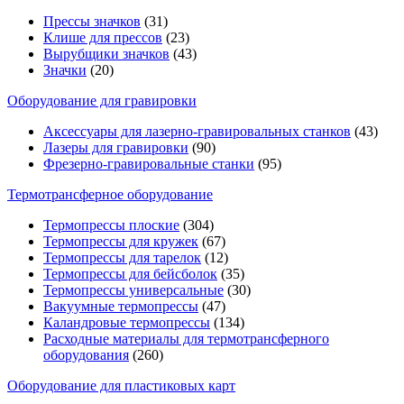
Прессы значков
(31)
Клише для прессов
(23)
Вырубщики значков
(43)
Значки
(20)
Оборудование для гравировки
Аксессуары для лазерно-гравировальных станков
(43)
Лазеры для гравировки
(90)
Фрезерно-гравировальные станки
(95)
Термотрансферное оборудование
Термопрессы плоские
(304)
Термопрессы для кружек
(67)
Термопрессы для тарелок
(12)
Термопрессы для бейсболок
(35)
Термопрессы универсальные
(30)
Вакуумные термопрессы
(47)
Каландровые термопрессы
(134)
Расходные материалы для термотрансферного
оборудования
(260)
Оборудование для пластиковых карт