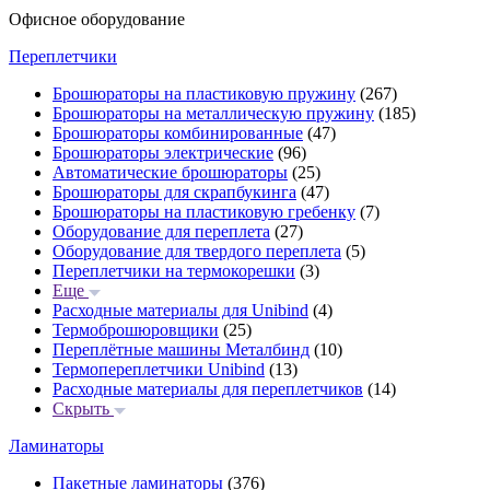
Офисное оборудование
Переплетчики
Брошюраторы на пластиковую пружину
(267)
Брошюраторы на металлическую пружину
(185)
Брошюраторы комбинированные
(47)
Брошюраторы электрические
(96)
Автоматические брошюраторы
(25)
Брошюраторы для скрапбукинга
(47)
Брошюраторы на пластиковую гребенку
(7)
Оборудование для переплета
(27)
Оборудование для твердого переплета
(5)
Переплетчики на термокорешки
(3)
Еще
Расходные материалы для Unibind
(4)
Термоброшюровщики
(25)
Переплётные машины Металбинд
(10)
Термопереплетчики Unibind
(13)
Расходные материалы для переплетчиков
(14)
Скрыть
Ламинаторы
Пакетные ламинаторы
(376)