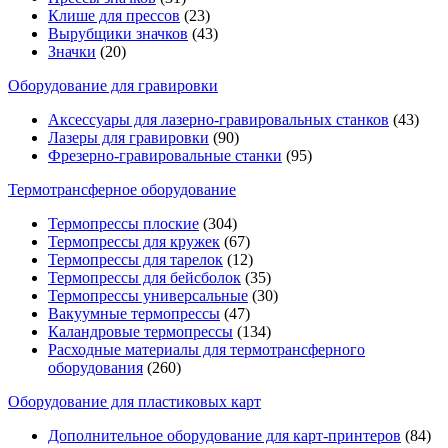
Клише для прессов
(23)
Вырубщики значков
(43)
Значки
(20)
Оборудование для гравировки
Аксессуары для лазерно-гравировальных станков
(43)
Лазеры для гравировки
(90)
Фрезерно-гравировальные станки
(95)
Термотрансферное оборудование
Термопрессы плоские
(304)
Термопрессы для кружек
(67)
Термопрессы для тарелок
(12)
Термопрессы для бейсболок
(35)
Термопрессы универсальные
(30)
Вакуумные термопрессы
(47)
Каландровые термопрессы
(134)
Расходные материалы для термотрансферного
оборудования
(260)
Оборудование для пластиковых карт
Дополнительное оборудование для карт-принтеров
(84)