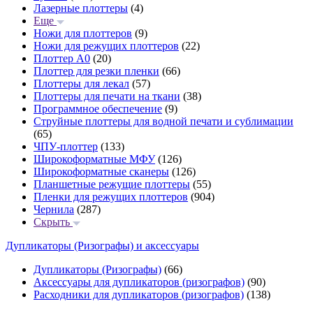
Лазерные плоттеры
(4)
Еще
Ножи для плоттеров
(9)
Ножи для режущих плоттеров
(22)
Плоттер А0
(20)
Плоттер для резки пленки
(66)
Плоттеры для лекал
(57)
Плоттеры для печати на ткани
(38)
Программное обеспечение
(9)
Струйные плоттеры для водной печати и сублимации
(65)
ЧПУ-плоттер
(133)
Широкоформатные МФУ
(126)
Широкоформатные сканеры
(126)
Планшетные режущие плоттеры
(55)
Пленки для режущих плоттеров
(904)
Чернила
(287)
Скрыть
Дупликаторы (Ризографы) и аксессуары
Дупликаторы (Ризографы)
(66)
Аксессуары для дупликаторов (ризографов)
(90)
Расходники для дупликаторов (ризографов)
(138)