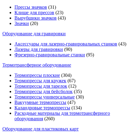
Прессы значков
(31)
Клише для прессов
(23)
Вырубщики значков
(43)
Значки
(20)
Оборудование для гравировки
Аксессуары для лазерно-гравировальных станков
(43)
Лазеры для гравировки
(90)
Фрезерно-гравировальные станки
(95)
Термотрансферное оборудование
Термопрессы плоские
(304)
Термопрессы для кружек
(67)
Термопрессы для тарелок
(12)
Термопрессы для бейсболок
(35)
Термопрессы универсальные
(30)
Вакуумные термопрессы
(47)
Каландровые термопрессы
(134)
Расходные материалы для термотрансферного
оборудования
(260)
Оборудование для пластиковых карт