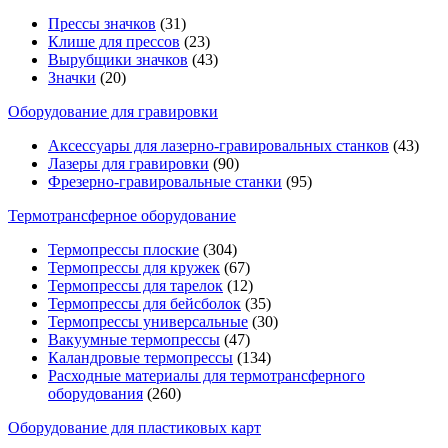
Прессы значков
(31)
Клише для прессов
(23)
Вырубщики значков
(43)
Значки
(20)
Оборудование для гравировки
Аксессуары для лазерно-гравировальных станков
(43)
Лазеры для гравировки
(90)
Фрезерно-гравировальные станки
(95)
Термотрансферное оборудование
Термопрессы плоские
(304)
Термопрессы для кружек
(67)
Термопрессы для тарелок
(12)
Термопрессы для бейсболок
(35)
Термопрессы универсальные
(30)
Вакуумные термопрессы
(47)
Каландровые термопрессы
(134)
Расходные материалы для термотрансферного
оборудования
(260)
Оборудование для пластиковых карт