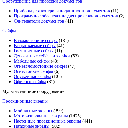
Оборудование для проверки документов
Приборы для контроля подлинности документов
(11)
Программное обеспечение для проверки документов
(2)
Считыватели документов
(41)
Сейфы
Взломостойкие сейфы
(131)
Встраиваемые сейфы
(41)
Гостиничные сейфы
(11)
Депозитные сейфы и ячейки
(53)
Мебельные сейфы
(43)
Огневзломостойкие сейфы
(47)
Огнестойкие сейфы
(6)
Оружейные сейфы
(101)
Офисные сейфы
(81)
Мультимедийное оборудование
Проекционные экраны
Мобильные экраны
(399)
Моторизированные экраны
(1425)
Настенные проекционные экраны
(441)
Натяжные экраны
(502)