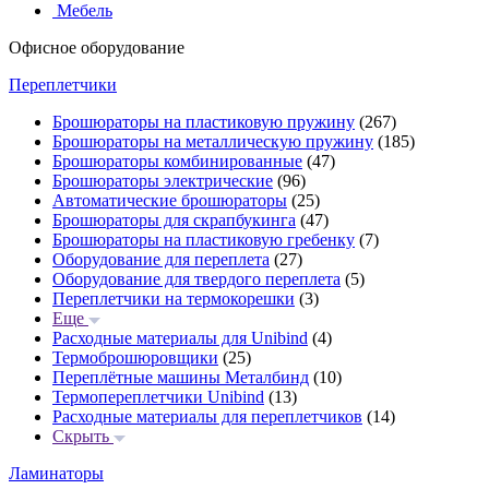
Мебель
Офисное оборудование
Переплетчики
Брошюраторы на пластиковую пружину
(267)
Брошюраторы на металлическую пружину
(185)
Брошюраторы комбинированные
(47)
Брошюраторы электрические
(96)
Автоматические брошюраторы
(25)
Брошюраторы для скрапбукинга
(47)
Брошюраторы на пластиковую гребенку
(7)
Оборудование для переплета
(27)
Оборудование для твердого переплета
(5)
Переплетчики на термокорешки
(3)
Еще
Расходные материалы для Unibind
(4)
Термоброшюровщики
(25)
Переплётные машины Металбинд
(10)
Термопереплетчики Unibind
(13)
Расходные материалы для переплетчиков
(14)
Скрыть
Ламинаторы