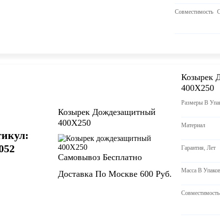
Совместимость
Козырек 
400Х250
Размеры В Уп
Козырек Дождезащитный
400Х250
Материал
икул:
052
Гарантия, Лет
Самовывоз Бесплатно
Масса В Упаков
Доставка По Москве 600 Руб.
Совместимость