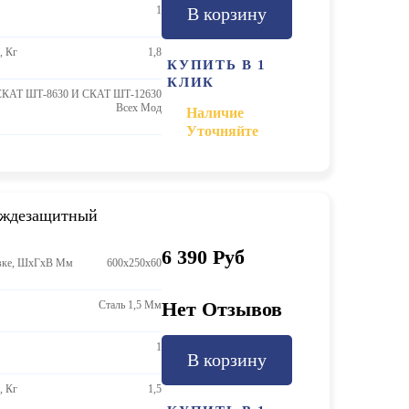
1
В корзину
, Кг
1,8
КУПИТЬ В 1
КЛИК
СКАТ ШТ-8630 И СКАТ ШТ-12630
Всех Мод
Наличие
Уточняйте
ождезащитный
6 390 Руб
овке, ШхГхВ Мм
600х250х60
Нет Отзывов
Сталь 1,5 Мм
1
В корзину
, Кг
1,5