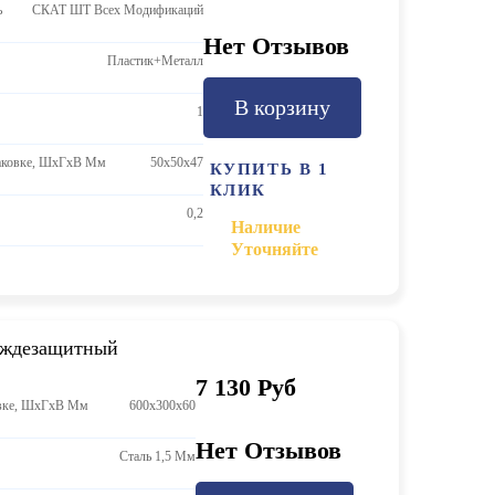
ь
СКАТ ШТ Всех Модификаций
Нет Отзывов
Пластик+металл
В корзину
1
аковке, ШхГхВ Мм
50х50х47
КУПИТЬ В 1
КЛИК
0,2
Наличие
Уточняйте
ождезащитный
7 130 Руб
овке, ШхГхВ Мм
600х300х60
Нет Отзывов
Сталь 1,5 Мм