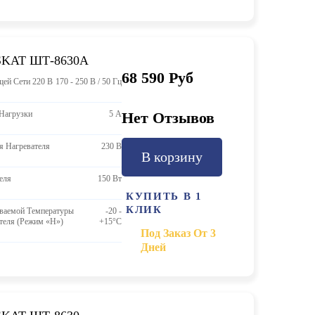
SKAT ШТ-8630А
68 590 Руб
ей Сети 220 В
170 - 250 В / 50 Гц
Нагрузки
5 А
Нет Отзывов
я Нагревателя
230 В
В корзину
еля
150 Вт
КУПИТЬ В 1
КЛИК
ваемой Температуры
-20 -
теля (режим «H»)
+15°C
Под Заказ От 3
Дней