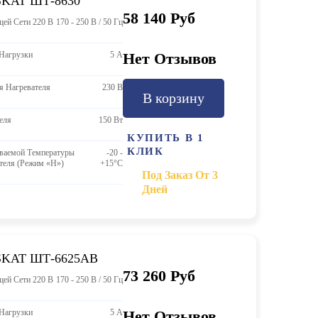
SKAT ШТ-8630
58 140 Руб
ей Сети 220 В
170 - 250 В / 50 Гц
Нагрузки
5 А
Нет Отзывов
я Нагревателя
230 В
В корзину
еля
150 Вт
КУПИТЬ В 1
КЛИК
ваемой Температуры
-20 -
теля (режим «H»)
+15°C
Под Заказ От 3
Дней
SKAT ШТ-6625АВ
73 260 Руб
ей Сети 220 В
170 - 250 В / 50 Гц
Нагрузки
5 А
Нет Отзывов