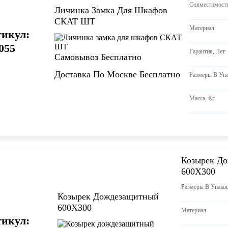
Совместимост
Личинка Замка Для Шкафов
СКАТ ШТ
Материал
икул:
055
Гарантия, Лет
Самовывоз Бесплатно
Доставка По Москве Бесплатно
Размеры В Уп
Масса, Кг
Козырек Д
600Х300
Размеры В Упак
Козырек Дождезащитный
600Х300
Материал
икул: