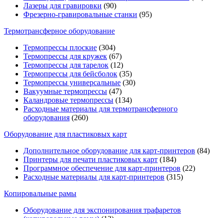
Лазеры для гравировки
(90)
Фрезерно-гравировальные станки
(95)
Термотрансферное оборудование
Термопрессы плоские
(304)
Термопрессы для кружек
(67)
Термопрессы для тарелок
(12)
Термопрессы для бейсболок
(35)
Термопрессы универсальные
(30)
Вакуумные термопрессы
(47)
Каландровые термопрессы
(134)
Расходные материалы для термотрансферного
оборудования
(260)
Оборудование для пластиковых карт
Дополнительное оборудование для карт-принтеров
(84)
Принтеры для печати пластиковых карт
(184)
Программное обеспечение для карт-принтеров
(22)
Расходные материалы для карт-принтеров
(315)
Копировальные рамы
Оборудование для экспонирования трафаретов