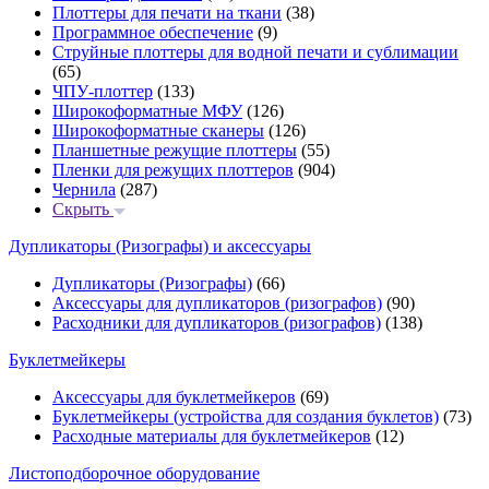
Плоттеры для печати на ткани
(38)
Программное обеспечение
(9)
Струйные плоттеры для водной печати и сублимации
(65)
ЧПУ-плоттер
(133)
Широкоформатные МФУ
(126)
Широкоформатные сканеры
(126)
Планшетные режущие плоттеры
(55)
Пленки для режущих плоттеров
(904)
Чернила
(287)
Скрыть
Дупликаторы (Ризографы) и аксессуары
Дупликаторы (Ризографы)
(66)
Аксессуары для дупликаторов (ризографов)
(90)
Расходники для дупликаторов (ризографов)
(138)
Буклетмейкеры
Аксессуары для буклетмейкеров
(69)
Буклетмейкеры (устройства для создания буклетов)
(73)
Расходные материалы для буклетмейкеров
(12)
Листоподборочное оборудование