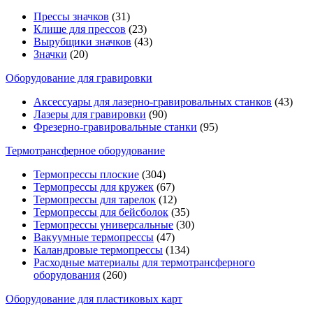
Прессы значков
(31)
Клише для прессов
(23)
Вырубщики значков
(43)
Значки
(20)
Оборудование для гравировки
Аксессуары для лазерно-гравировальных станков
(43)
Лазеры для гравировки
(90)
Фрезерно-гравировальные станки
(95)
Термотрансферное оборудование
Термопрессы плоские
(304)
Термопрессы для кружек
(67)
Термопрессы для тарелок
(12)
Термопрессы для бейсболок
(35)
Термопрессы универсальные
(30)
Вакуумные термопрессы
(47)
Каландровые термопрессы
(134)
Расходные материалы для термотрансферного
оборудования
(260)
Оборудование для пластиковых карт