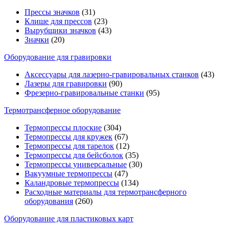
Прессы значков
(31)
Клише для прессов
(23)
Вырубщики значков
(43)
Значки
(20)
Оборудование для гравировки
Аксессуары для лазерно-гравировальных станков
(43)
Лазеры для гравировки
(90)
Фрезерно-гравировальные станки
(95)
Термотрансферное оборудование
Термопрессы плоские
(304)
Термопрессы для кружек
(67)
Термопрессы для тарелок
(12)
Термопрессы для бейсболок
(35)
Термопрессы универсальные
(30)
Вакуумные термопрессы
(47)
Каландровые термопрессы
(134)
Расходные материалы для термотрансферного
оборудования
(260)
Оборудование для пластиковых карт