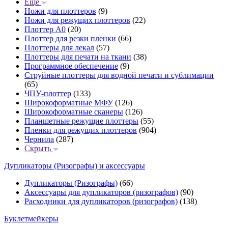
Еще
Ножи для плоттеров
(9)
Ножи для режущих плоттеров
(22)
Плоттер А0
(20)
Плоттер для резки пленки
(66)
Плоттеры для лекал
(57)
Плоттеры для печати на ткани
(38)
Программное обеспечение
(9)
Струйные плоттеры для водной печати и сублимации
(65)
ЧПУ-плоттер
(133)
Широкоформатные МФУ
(126)
Широкоформатные сканеры
(126)
Планшетные режущие плоттеры
(55)
Пленки для режущих плоттеров
(904)
Чернила
(287)
Скрыть
Дупликаторы (Ризографы) и аксессуары
Дупликаторы (Ризографы)
(66)
Аксессуары для дупликаторов (ризографов)
(90)
Расходники для дупликаторов (ризографов)
(138)
Буклетмейкеры