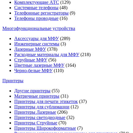
Комплектующие АТС
(129)
Системные телефоны
(48)
Телефонные регистраторы
(9)
Телефоны проводные
(16)
Многофункциональные устройства
Аксессуары для МФУ
(289)
Инженерные системы
(3)
Лазерные МФУ
(378)
Расходные материалы для МФУ
(218)
Струйные МФУ
(56)
Цветные лазерные МФУ
(164)
Черно-белые МФУ
(110)
Принтеры
Другие принтеры
(55)
Матричные принтеры
(31)
Принтеры для печати этикеток
(37)
Принтеры для сублимации
(12)
Принтеры Лазерные
(206)
Принтеры светодиодные
(32)
Принтеры Струйные
(70)
Принтеры Широкоформатные
(7)