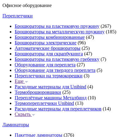
Офисное оборудование
Переплетчики
Брошюраторы на пластиковую пружину
(267)
Брошюраторы на металлическую пружину
(185)
Брошюраторы комбинированные
(47)
Брошюраторы электрические
(96)
Автоматические брошюраторы
(25)
Брошюраторы для скрапбукинга
(47)
Брошюраторы на пластиковую гребенку
(7)
Оборудование для переплета
(27)
Оборудование для твердого переплета
(5)
Переплетчики на термокорешки
(3)
Еще
Расходные материалы для Unibind
(4)
Термоброшюровщики
(25)
Переплётные машины Металбинд
(10)
Термопереплетчики Unibind
(13)
Расходные материалы для переплетчиков
(14)
Скрыть
Ламинаторы
Пакетные ламинаторы
(376)