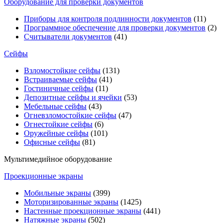
Оборудование для проверки документов
Приборы для контроля подлинности документов
(11)
Программное обеспечение для проверки документов
(2)
Считыватели документов
(41)
Сейфы
Взломостойкие сейфы
(131)
Встраиваемые сейфы
(41)
Гостиничные сейфы
(11)
Депозитные сейфы и ячейки
(53)
Мебельные сейфы
(43)
Огневзломостойкие сейфы
(47)
Огнестойкие сейфы
(6)
Оружейные сейфы
(101)
Офисные сейфы
(81)
Мультимедийное оборудование
Проекционные экраны
Мобильные экраны
(399)
Моторизированные экраны
(1425)
Настенные проекционные экраны
(441)
Натяжные экраны
(502)