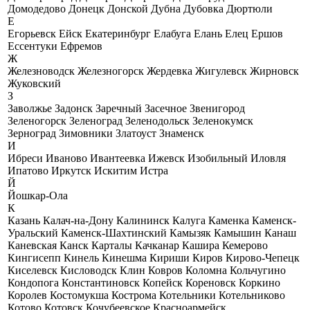
Домодедово
Донецк
Донской
Дубна
Дубовка
Дюртюли
Е
Егорьевск
Ейск
Екатеринбург
Елабуга
Елань
Елец
Ершов
Ессентуки
Ефремов
Ж
Железноводск
Железногорск
Жердевка
Жигулевск
Жирновск
Жуковский
З
Заволжье
Задонск
Заречный
Засечное
Звенигород
Зеленогорск
Зеленоград
Зеленодольск
Зеленокумск
Зерноград
Зимовники
Златоуст
Знаменск
И
Ибреси
Иваново
Ивантеевка
Ижевск
Изобильный
Иловля
Ипатово
Иркутск
Искитим
Истра
Й
Йошкар-Ола
К
Казань
Калач-на-Дону
Калининск
Калуга
Каменка
Каменск-
Уральский
Каменск-Шахтинский
Камызяк
Камышин
Канаш
Каневская
Канск
Карталы
Качканар
Кашира
Кемерово
Кингисепп
Кинель
Кинешма
Кириши
Киров
Кирово-Чепецк
Киселевск
Кисловодск
Клин
Ковров
Коломна
Кольчугино
Кондопога
Константиновск
Копейск
Кореновск
Коркино
Королев
Костомукша
Кострома
Котельники
Котельниково
Котово
Котовск
Кочубеевское
Красноармейск