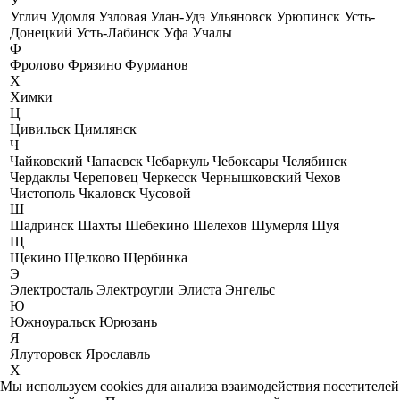
У
Углич
Удомля
Узловая
Улан-Удэ
Ульяновск
Урюпинск
Усть-
Донецкий
Усть-Лабинск
Уфа
Учалы
Ф
Фролово
Фрязино
Фурманов
Х
Химки
Ц
Цивильск
Цимлянск
Ч
Чайковский
Чапаевск
Чебаркуль
Чебоксары
Челябинск
Чердаклы
Череповец
Черкесск
Чернышковский
Чехов
Чистополь
Чкаловск
Чусовой
Ш
Шадринск
Шахты
Шебекино
Шелехов
Шумерля
Шуя
Щ
Щекино
Щелково
Щербинка
Э
Электросталь
Электроугли
Элиста
Энгельс
Ю
Южноуральск
Юрюзань
Я
Ялуторовск
Ярославль
X
Мы используем cookies для анализа взаимодействия посетителей