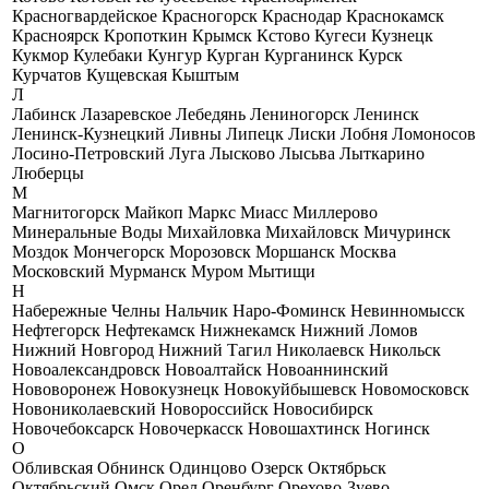
Красногвардейское
Красногорск
Краснодар
Краснокамск
Красноярск
Кропоткин
Крымск
Кстово
Кугеси
Кузнецк
Кукмор
Кулебаки
Кунгур
Курган
Курганинск
Курск
Курчатов
Кущевская
Кыштым
Л
Лабинск
Лазаревское
Лебедянь
Лениногорск
Ленинск
Ленинск-Кузнецкий
Ливны
Липецк
Лиски
Лобня
Ломоносов
Лосино-Петровский
Луга
Лысково
Лысьва
Лыткарино
Люберцы
М
Магнитогорск
Майкоп
Маркс
Миасс
Миллерово
Минеральные Воды
Михайловка
Михайловск
Мичуринск
Моздок
Мончегорск
Морозовск
Моршанск
Москва
Московский
Мурманск
Муром
Мытищи
Н
Набережные Челны
Нальчик
Наро-Фоминск
Невинномысск
Нефтегорск
Нефтекамск
Нижнекамск
Нижний Ломов
Нижний Новгород
Нижний Тагил
Николаевск
Никольск
Новоалександровск
Новоалтайск
Новоаннинский
Нововоронеж
Новокузнецк
Новокуйбышевск
Новомосковск
Новониколаевский
Новороссийск
Новосибирск
Новочебоксарск
Новочеркасск
Новошахтинск
Ногинск
О
Обливская
Обнинск
Одинцово
Озерск
Октябрьск
Октябрьский
Омск
Орел
Оренбург
Орехово-Зуево