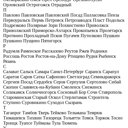
Орловский
Острогожск
Отрадный
П
Павлово
Павловская
Павловский Посад
Палласовка
Пенза
Первоуральск
Пермь
Петровск
Петрозаводск
Пласт
Подольск
Подрезково
Полярные Зори
Похвистнево
Приволжск
Приволжский
Приморско-Ахтарск
Прокопьевск
Пролетарск
Протвино
Прохладный
Псков
Пугачев
Путилково
Пушкин
Пушкино
Пущино
Пятигорск
Р
Радумля
Раменское
Рассказово
Реутов
Ржев
Родники
Россошь
Ростов
Ростов-на-Дону
Ртищево
Рудня
Рыбинск
Рязань
С
Салават
Сальск
Самара
Санкт-Петербург
Саранск
Сарапул
Саратов
Саров
Сатка
Сафоново
Светлоград
Семикаракорск
Сергиев Посад
Сердобск
Серов
Серпухов
Сертолово
Сибай
Скопин
Славянск-на-Кубани
Смоленск
Снежинск
Соликамск
Солнечногорск
Сосновый Бор
Сочи
Ставрополь
Староминская
Старый Оскол
Стерлитамак
Строитель
Ступино
Суровикино
Суходол
Сызрань
Т
Таганрог
Тамбов
Тверь
Тейково
Тельмана
Темрюк
Тимашевск
Тихвин
Тихорецк
Тольятти
Томск
Торжок
Тосно
Троицк
Туапсе
Туймазы
Тула
Тюмень