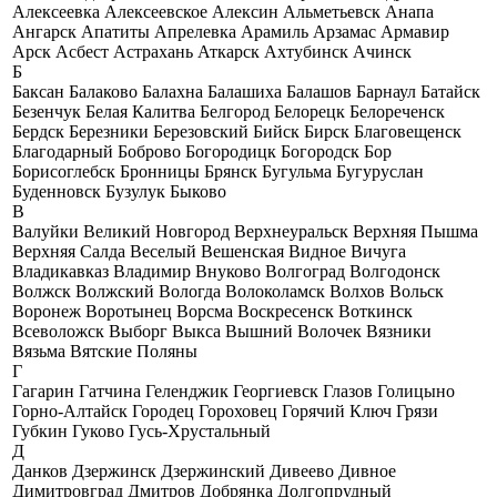
Алексеевка
Алексеевское
Алексин
Альметьевск
Анапа
Ангарск
Апатиты
Апрелевка
Арамиль
Арзамас
Армавир
Арск
Асбест
Астрахань
Аткарск
Ахтубинск
Ачинск
Б
Баксан
Балаково
Балахна
Балашиха
Балашов
Барнаул
Батайск
Безенчук
Белая Калитва
Белгород
Белорецк
Белореченск
Бердск
Березники
Березовский
Бийск
Бирск
Благовещенск
Благодарный
Боброво
Богородицк
Богородск
Бор
Борисоглебск
Бронницы
Брянск
Бугульма
Бугуруслан
Буденновск
Бузулук
Быково
В
Валуйки
Великий Новгород
Верхнеуральск
Верхняя Пышма
Верхняя Салда
Веселый
Вешенская
Видное
Вичуга
Владикавказ
Владимир
Внуково
Волгоград
Волгодонск
Волжск
Волжский
Вологда
Волоколамск
Волхов
Вольск
Воронеж
Воротынец
Ворсма
Воскресенск
Воткинск
Всеволожск
Выборг
Выкса
Вышний Волочек
Вязники
Вязьма
Вятские Поляны
Г
Гагарин
Гатчина
Геленджик
Георгиевск
Глазов
Голицыно
Горно-Алтайск
Городец
Гороховец
Горячий Ключ
Грязи
Губкин
Гуково
Гусь-Хрустальный
Д
Данков
Дзержинск
Дзержинский
Дивеево
Дивное
Димитровград
Дмитров
Добрянка
Долгопрудный